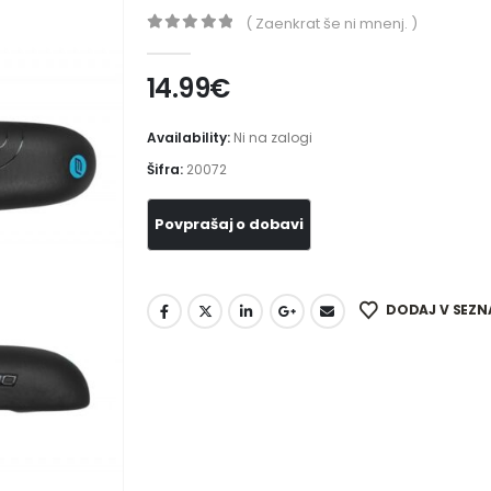
( Zaenkrat še ni mnenj. )
0
out of 5
14.99
€
Availability:
Ni na zalogi
Šifra:
20072
DODAJ V SEZN