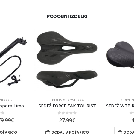
PODOBNI IZDELKI
ŽNE OPORE
SEDEŽI IN SEDEŽNE OPORE
SEDEŽI I
AK TOURIST
SEDEŽ WTB ROCKET STEEL WIDE
SEDEŽNA OPO
of 5
0
out of 5
0
9
€
44.99
€
1
KOŠARICO
DODAJ V KOŠARICO
DODA