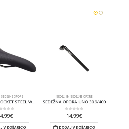
N SEDEŽNE OPORE
SEDEŽI IN SEDEŽNE OPORE
SE
RA UNO 30.9/400
Ročica potopne opore Shimano SL-MT500-L – prilagodljivo
out of 5
0
out of 5
4.99
€
29.99
€
J V KOŠARICO
DODAJ V KOŠARICO