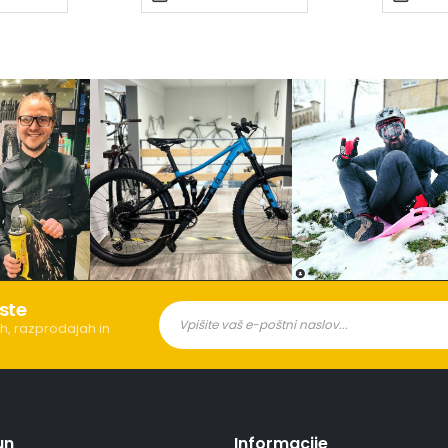
ste
h, razprodajah in
un
Informacije