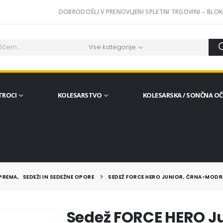
DOBRODOŠLI V PRENOVLJENI SPLETNI TRGOVINI – BLOK
Vse kategorije
TROCI
KOLESARSTVO
KOLESARSKA / SONČNA O
OPREMA
,
SEDEŽI IN SEDEŽNE OPORE
SEDEŽ FORCE HERO JUNIOR, ČRNA-MODR
Sedež FORCE HERO J