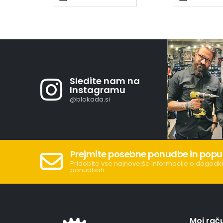
Sledite nam na
Instagramu
@blokada.si
Prejmite posebne ponudbe in popu
Pridobite vse najnovejše informacije o dogodki
ponudbah.
Moj rač