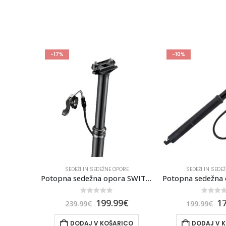
-10%
ORE
SEDEŽI IN SEDEŽNE OPORE
SEDEŽI IN SEDE
Potopna sedežna opora SWITCH SW-150 34,9 mm,150MM, REMOTE, NOTRANJA ŽICA
Potopna sedežna opora Limotec Alpha A1m
SEDEŽ FORCE Z
0
out of 5
0
out 
9
€
179.99
€
27.9
199.99
€
ICO
DODAJ V KOŠARICO
DODAJ V 