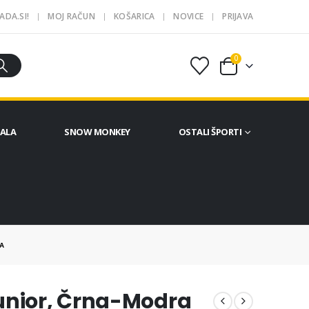
ADA.SI!
MOJ RAČUN
KOŠARICA
NOVICE
PRIJAVA
0
ČALA
SNOW MONKEY
OSTALI ŠPORTI
A
unior, Črna-Modra