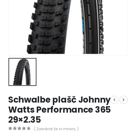
Schwalbe plašč Johnny
Watts Performance 365
29×2.35
( Zaenkrat še ni mnenj. )
0
out of 5