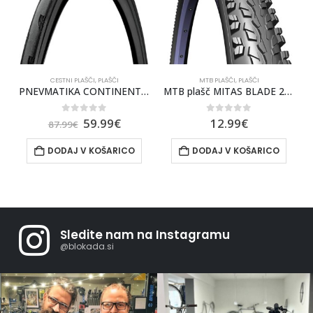
MTB PLAŠČI
,
PLAŠČI
CESTNI PLAŠČI
,
PLAŠČI
AL GP 5000S TR črn 700X28C
MTB plašč MITAS BLADE 26×1.90
PLAŠČ CONTINENTAL ULTRA SPORT3 ČRNA
0
out of 5
0
out of 5
12.99
€
29.99
€
DODAJ V KOŠARICO
IZBERITE MOŽNOSTI
Sledite nam na Instagramu
@blokada.si