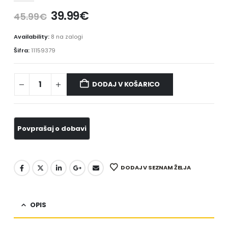
39.99
€
45.99
€
Availability:
8 na zalogi
Šifra:
11159379
DODAJ V KOŠARICO
DODAJ V SEZNAM ŽELJA
OPIS