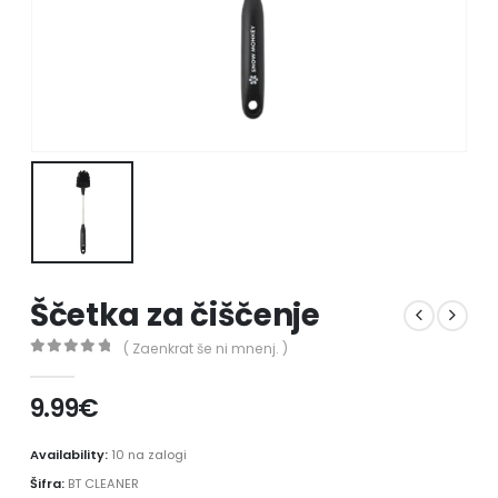
Ščetka za čiščenje
( Zaenkrat še ni mnenj. )
0
out of 5
9.99
€
Availability:
10 na zalogi
Šifra:
BT CLEANER