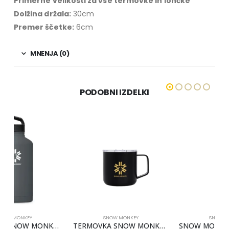
Primerne velikosti za vse termovke in lončke
Dolžina držala:
30cm
Premer ščetke:
6cm
MNENJA (0)
PODOBNI IZDELKI
SNOW MONKEY
SNOW MONKEY
2L
TERMOVKA SNOW MONKEY BOOSTER
SNOW MONKEY ZAMAŠEK Z SLAMICO [SIVA BARVA]