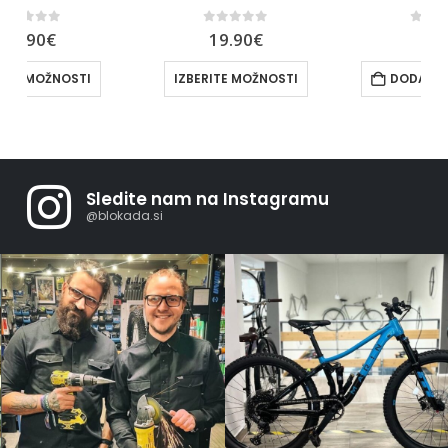
0
out of 5
0
out of 5
19.90
€
8.19
€
IZBERITE MOŽNOSTI
DODAJ V KOŠARICO
Sledite nam na Instagramu
@blokada.si