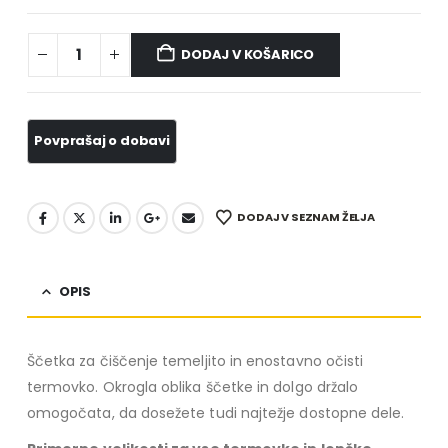
DODAJ V KOŠARICO
DODAJ V SEZNAM ŽELJA
OPIS
Ščetka za čiščenje temeljito in enostavno očisti
termovko. Okrogla oblika ščetke in dolgo držalo
omogočata, da dosežete tudi najtežje dostopne dele.