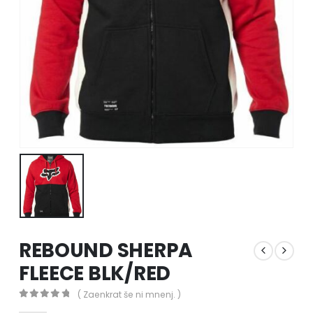
REBOUND SHERPA
FLEECE BLK/RED
( Zaenkrat še ni mnenj. )
0
out of 5