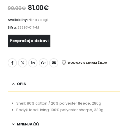
81.00
€
90.00
€
Availability:
Ni na zalogi
Šifra:
23897-017-M
DODAJ V SEZNAM ŽELJA
OPIS
Shell: 80% cotton / 20% polyester fleece, 280g
Body/Hood Lining: 100% polyester sherpa, 330g
MNENJA (0)