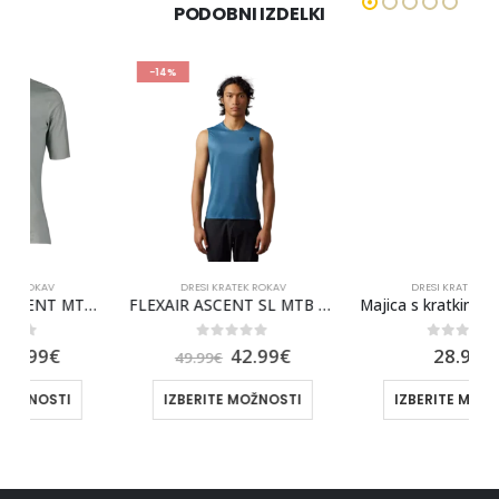
PODOBNI IZDELKI
-14%
DRESI KRATEK ROKAV
DRESI KRATEK ROKAV
FLEXAIR ASCENT SL MTB KRATKA MAJICA BREZ ROKAVOV FOX [DRK SLT]
Majica s kratkimi rokavi FORCE T10
0
out of 5
0
out of 5
42.99
€
28.99
€
49.99
€
IZBERITE MOŽNOSTI
IZBERITE MOŽNOSTI