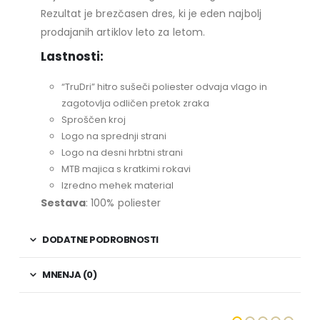
Rezultat je brezčasen dres, ki je eden najbolj
prodajanih artiklov leto za letom.
Lastnosti:
“TruDri” hitro sušeči poliester odvaja vlago in
zagotovlja odličen pretok zraka
Sproščen kroj
Logo na sprednji strani
Logo na desni hrbtni strani
MTB majica s kratkimi rokavi
Izredno mehek material
Sestava
: 100% poliester
DODATNE PODROBNOSTI
MNENJA (0)