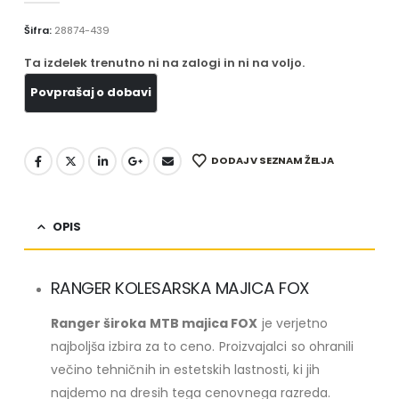
Šifra:
28874-439
Ta izdelek trenutno ni na zalogi in ni na voljo.
DODAJ V SEZNAM ŽELJA
OPIS
RANGER KOLESARSKA MAJICA FOX
Ranger široka MTB majica FOX
je verjetno
najboljša izbira za to ceno. Proizvajalci so ohranili
večino tehničnih in estetskih lastnosti, ki jih
najdemo na dresih tega cenovnega razreda.