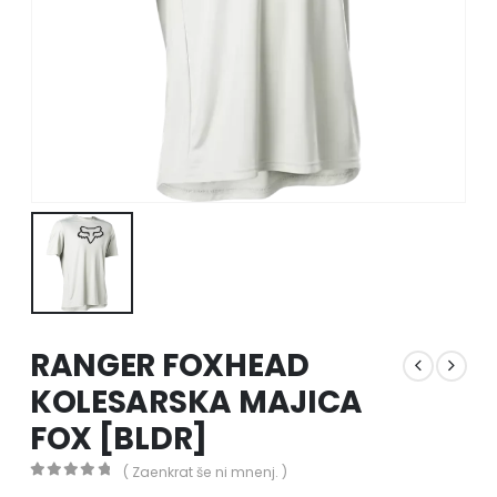
RANGER FOXHEAD
KOLESARSKA MAJICA
FOX [BLDR]
( Zaenkrat še ni mnenj. )
0
out of 5