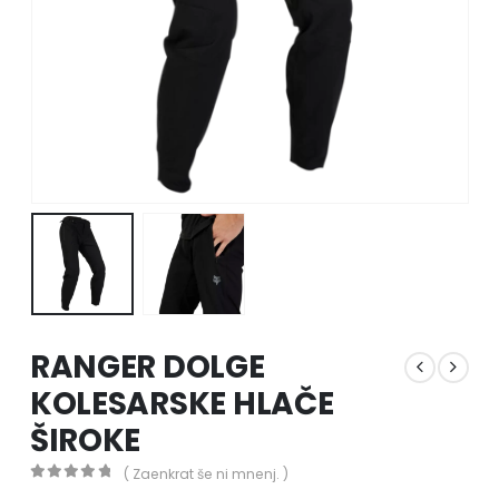
RANGER DOLGE
KOLESARSKE HLAČE
ŠIROKE
( Zaenkrat še ni mnenj. )
0
out of 5