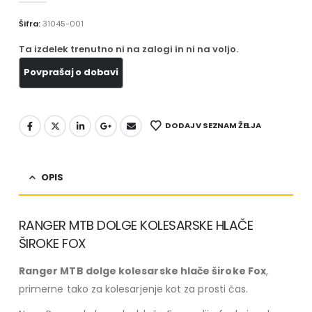
Šifra:
31045-001
Ta izdelek trenutno ni na zalogi in ni na voljo.
DODAJ V SEZNAM ŽELJA
OPIS
RANGER MTB DOLGE KOLESARSKE HLAČE
ŠIROKE FOX
Ranger MTB dolge kolesarske hlače široke Fox
,
primerne tako za kolesarjenje kot za prosti čas.