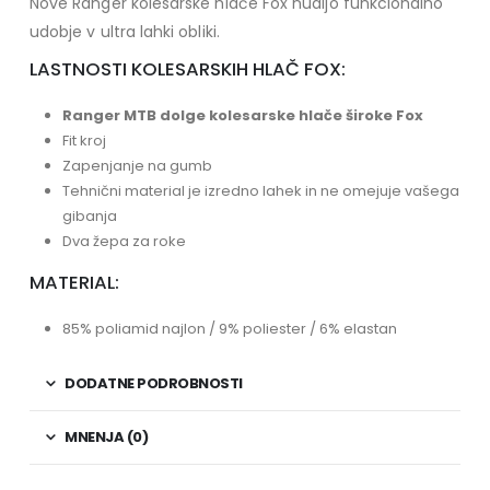
Nove Ranger kolesarske hlače Fox nudijo funkcionalno
udobje v ultra lahki obliki.
LASTNOSTI KOLESARSKIH HLAČ FOX:
Ranger MTB dolge kolesarske hlače široke Fox
Fit kroj
Zapenjanje na gumb
Tehnični material je izredno lahek in ne omejuje vašega
gibanja
Dva žepa za roke
MATERIAL:
85% poliamid najlon / 9% poliester / 6% elastan
DODATNE PODROBNOSTI
MNENJA (0)