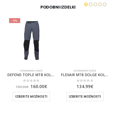
PODOBNI IZDELKI
-11%
KOLESARSKE HLAČE
KOLESARSKE HLAČE
DEFEND TOPLE MTB KOLESARSKE HLAČE FOX [GRAPH]
FLEXAIR MTB DOLGE KOLESARSKE HLAČE ŠIROKE FOX [BRK]
0
out of 5
0
out of 5
160.00
€
134.99
€
180.00
€
IZBERITE MOŽNOSTI
IZBERITE MOŽNOSTI