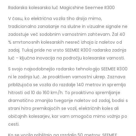
Radarska kolesarska luč Magicshine Seemee R300
V času, ko električna vozila tiho drsijo mimo,
tradicionalno zanašanje na slušne in vizualne signale ne
zadostuje več sodobnim varnostnim zahtevam. Žal 40
% smrtonosnih kolesarskih nesreč izhaja iz naletov od
zadaj. Tukaj pride na vrsto SEEMEE R300 radarska zadnja
luč – ključna inovacija na področju kolesarske varnosti.
S svojo najsodobnejšo radarsko tehnologijo SEEMEE R300
ni le zadnja luč. Je proaktiven varnostni ukrep. Zaznava
približujoča se vozila do razdalje 140 metrov in spremlja
hitrosti od 10 do 160 km/h. To proaktivno spremljanje
dramatično zmanjša tveganje naletov od zadaj, bodisi s
strani hitro premikajočih se vozil, električnih koles ali
običajnih kolesarjev, kar vam omogoča mirno vožnjo po
cesti.
Ko se vozila približajo na razdaljo 50 metrov, SEEMEE