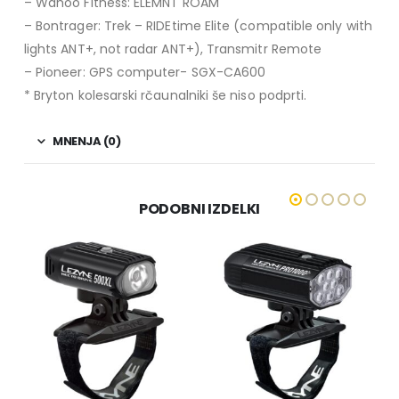
– Wahoo Fitness: ELEMNT ROAM
– Bontrager: Trek – RIDEtime Elite (compatible only with
lights ANT+, not radar ANT+), Transmitr Remote
– Pioneer: GPS computer- SGX-CA600
* Bryton kolesarski rčaunalniki še niso podprti.
MNENJA (0)
PODOBNI IZDELKI