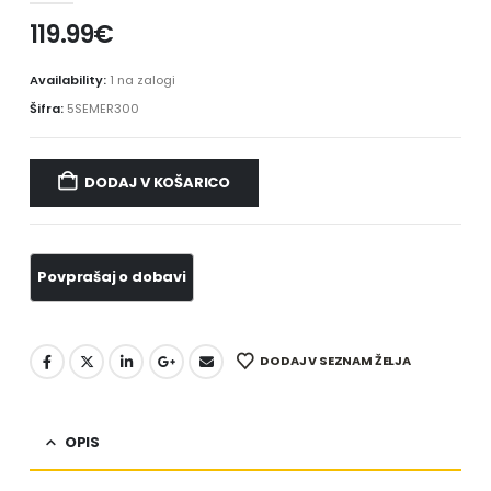
119.99
€
Availability:
1 na zalogi
Šifra:
5SEMER300
DODAJ V KOŠARICO
DODAJ V SEZNAM ŽELJA
OPIS