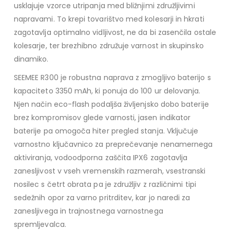
usklajuje vzorce utripanja med bližnjimi združljivimi
napravami. To krepi tovarištvo med kolesarji in hkrati
zagotavlja optimalno vidljivost, ne da bi zasenčila ostale
kolesarje, ter brezhibno združuje varnost in skupinsko
dinamiko.
SEEMEE R300 je robustna naprava z zmogljivo baterijo s
kapaciteto 3350 mAh, ki ponuja do 100 ur delovanja.
Njen način eco-flash podaljša življenjsko dobo baterije
brez kompromisov glede varnosti, jasen indikator
baterije pa omogoča hiter pregled stanja. Vključuje
varnostno ključavnico za preprečevanje nenamernega
aktiviranja, vodoodporna zaščita IPX6 zagotavlja
zanesljivost v vseh vremenskih razmerah, vsestranski
nosilec s četrt obrata pa je združljiv z različnimi tipi
sedežnih opor za varno pritrditev, kar jo naredi za
zanesljivega in trajnostnega varnostnega
spremljevalca.