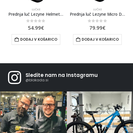
LUČKE
LUČKE
ICSHINE ZA EL. POGON BOSCH – 100 cm
Prednja luč Lezyne Helmet Hecto Drive 500XL- Black
Prednja luč Lezyne Micro Drive Pro 1000+
0
out of 5
0
out of 5
54.99
€
79.99
€
DODAJ V KOŠARICO
DODAJ V KOŠARICO
Sledite nam na Instagramu
@blokada.si