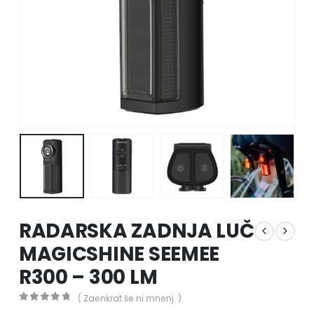
RADARSKA ZADNJA LUČ
MAGICSHINE SEEMEE
R300 – 300 LM
( Zaenkrat še ni mnenj. )
0
out of 5