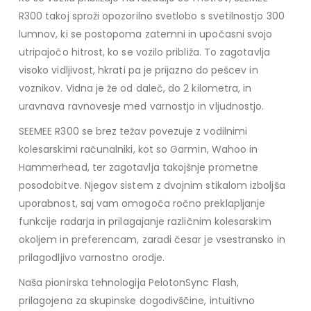
R300 takoj sproži opozorilno svetlobo s svetilnostjo 300
lumnov, ki se postopoma zatemni in upočasni svojo
utripajočo hitrost, ko se vozilo približa. To zagotavlja
visoko vidljivost, hkrati pa je prijazno do pešcev in
voznikov. Vidna je že od daleč, do 2 kilometra, in
uravnava ravnovesje med varnostjo in vljudnostjo.
SEEMEE R300 se brez težav povezuje z vodilnimi
kolesarskimi računalniki, kot so Garmin, Wahoo in
Hammerhead, ter zagotavlja takojšnje prometne
posodobitve. Njegov sistem z dvojnim stikalom izboljša
uporabnost, saj vam omogoča ročno preklapljanje
funkcije radarja in prilagajanje različnim kolesarskim
okoljem in preferencam, zaradi česar je vsestransko in
prilagodljivo varnostno orodje.
Naša pionirska tehnologija PelotonSync Flash,
prilagojena za skupinske dogodivščine, intuitivno