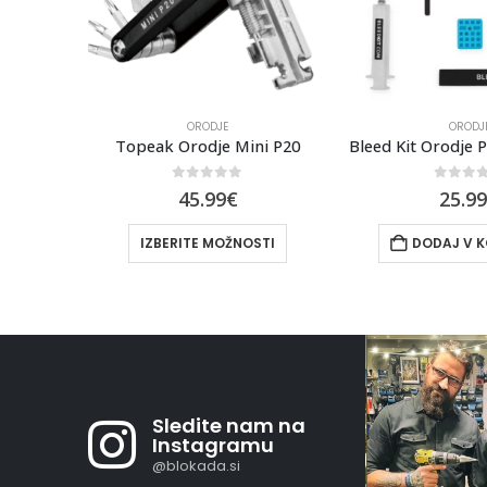
ORODJE
ORODJ
i P20
Bleed Kit Orodje Premium Road Edition (Za Shimano)
5
0
out of 5
0
out 
25.99
€
43.9
TI
DODAJ V KOŠARICO
DODAJ V 
Sledite nam na
Instagramu
@blokada.si