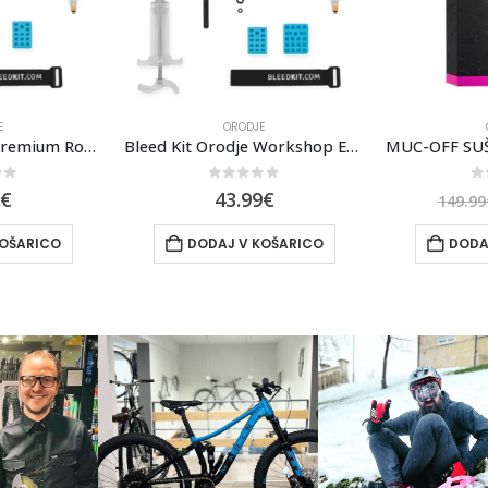
E
ORODJE
Bleed Kit Orodje Workshop Edition (Za Shimano)
MUC-OFF SUŠILEC MINI AIR BLOWER
of 5
0
out of 5
0
9
€
139.99
€
149.99
€
44.99
KOŠARICO
DODAJ V KOŠARICO
DODA