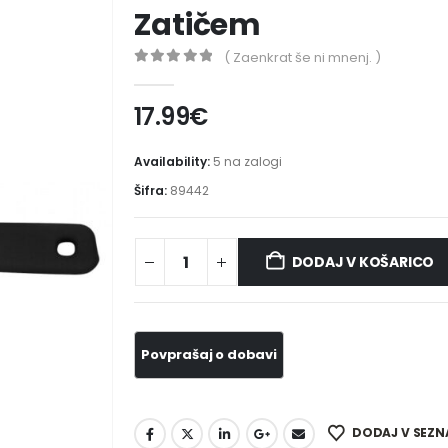
Zatičem
( Zaenkrat še ni mnenj. )
0
out of 5
17.99
€
Availability:
5 na zalogi
Šifra:
89442
DODAJ V KOŠARICO
DODAJ V SEZN