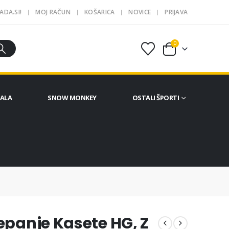
ADA.SI!
MOJ RAČUN
KOŠARICA
NOVICE
PRIJAVA
0
ČALA
SNOW MONKEY
OSTALI ŠPORTI
epanje Kasete HG, Z