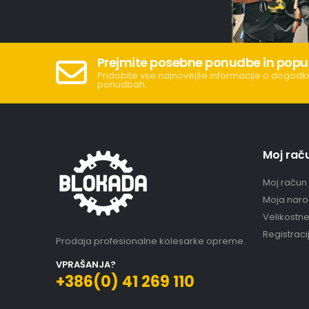
Prejmite posebne ponudbe in popu
Pridobite vse najnovejše informacije o dogodki
ponudbah.
Moj rač
Moj račun
Moja naro
Velikostn
Registraci
Prodaja profesionalne kolesarke opreme.
VPRAŠANJA?
+386(0) 41 269 110