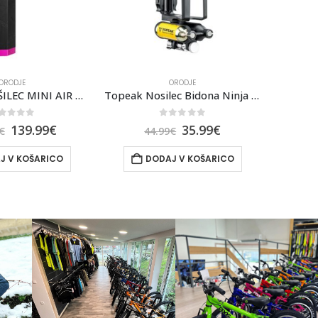
ORODJE
ORODJE
Topeak Nosilec Bidona Ninja CO2 Plus
Klešče FORCE Za Verigo, Multifunkcijske
Tope
out of 5
0
out of 5
35.99
€
11.99
€
€
J V KOŠARICO
DODAJ V KOŠARICO