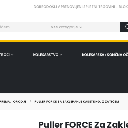
DOBRODOŠLI V PRENOVLJENI SPLETNI TRGOVINI – BLOK
Vse kategorije
TROCI
KOLESARSTVO
KOLESARSKA / SONČNA O
OPREMA
,
ORODJE
PULLER FORCE ZA ZAKLEPANJE KASETE HG, Z ZATIČEM
Puller FORCE Za Zakl