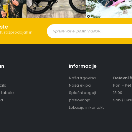
ste
h, razprodajah in
un
Informacije
Naša trgovina
Delovni 
čila
Naša ekipa
Pon – Pet 
e tabele
Splošni pogoji
18:00
ja
poslovanja
Sob / 09:0
Lokacija in kontakt