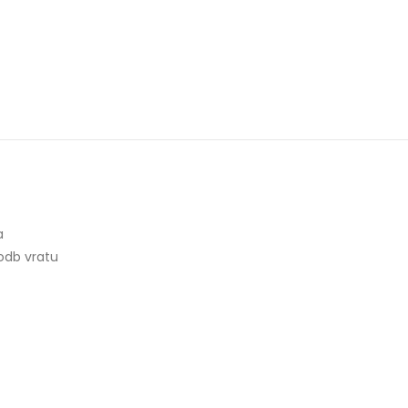
a
odb vratu