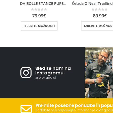
ČELADA BOLLE STANCE PURE MAT – ČRNA
Čelada O`Neal Trailfinder EVO Solid – Črna
0
out of 5
0
out 
89.99
€
99.9
TI
IZBERITE MOŽNOSTI
IZBERITE M
Sledite nam na
Instagramu
@blokada.si
Prejmite posebne ponudbe in popu
Pridobite vse najnovejše informacije o dogodki