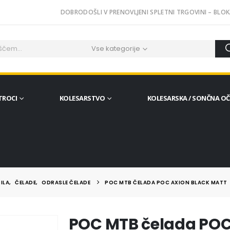
DOBRODOŠLI V PRENOVLJENI SPLETNI TRGOVINI – BLOK
Vse kategorije
TROCI
KOLESARSTVO
KOLESARSKA / SONČNA O
ILA
,
ČELADE
,
ODRASLE ČELADE
POC MTB ČELADA POC AXION BLACK MATT
POC MTB čelada POC