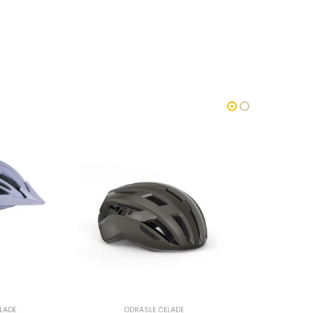
SLE ČELADE
FULL FACE ČELADE
,
ODRASLE ČELADE