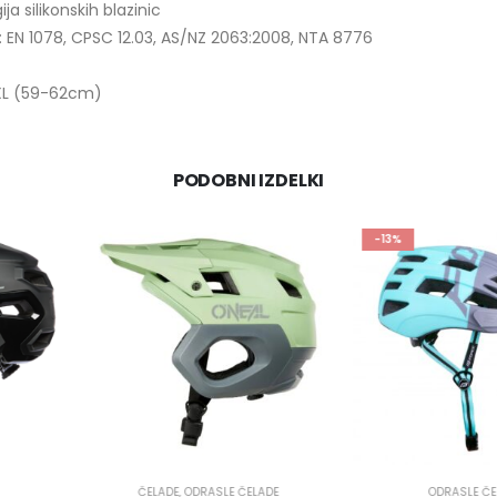
a silikonskih blazinic
: EN 1078, CPSC 12.03, AS/NZ 2063:2008, NTA 8776
XXL (59-62cm)
PODOBNI IZDELKI
-13%
E ČELADE
ODRASLE ČELADE
ODRA