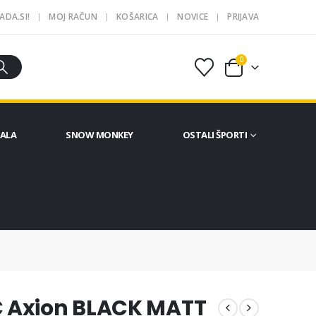
ADA.SI!
MOJ RAČUN
KOŠARICA
NOVICE
PRIJAVA
0
ČALA
SNOW MONKEY
OSTALI ŠPORTI
 Axion BLACK MATT