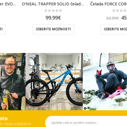
O’NEAL TRAPPER SOLID čelada, zelena/siva
Čelada FORCE CORELLA MTB, siva-turkizna
of 5
0
out of 5
0
9
€
45.99
€
1
52.99
€
OŽNOSTI
IZBERITE MOŽNOSTI
IZBERI
ste
h, razprodajah in