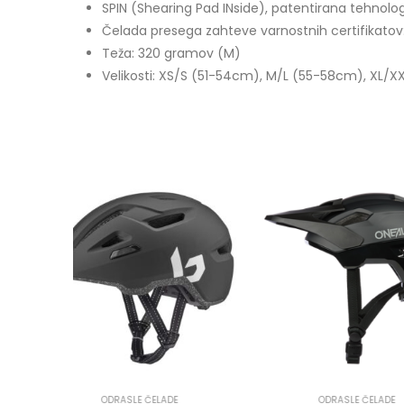
SPIN (Shearing Pad INside), patentirana tehnologij
Čelada presega zahteve varnostnih certifikatov
Teža: 320 gramov (M)
Velikosti: XS/S (51-54cm), M/L (55-58cm), XL/
ODRASLE ČELADE
ČELADE
,
ODRASL