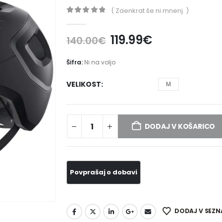
( Zaenkrat še ni mnenj. )
0
out of 5
119.99
€
140.00
€
Šifra:
Ni na voljo
VELIKOST
M
DODAJ V KOŠARICO
DODAJ V SEZN