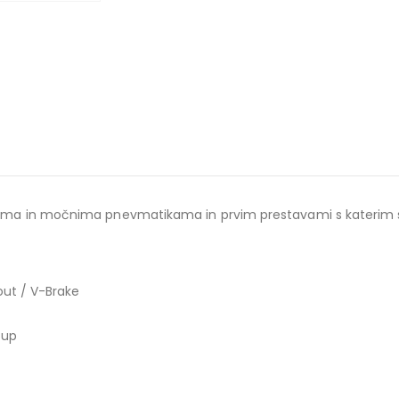
rokima in močnima pnevmatikama in prvim prestavami s katerim s
out / V-Brake
tup