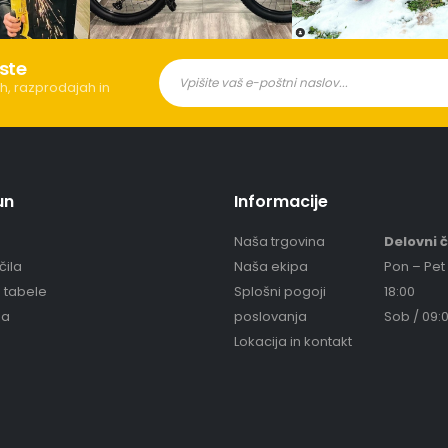
ste
h, razprodajah in
un
Informacije
Naša trgovina
Delovni 
čila
Naša ekipa
Pon – Pet 
e tabele
Splošni pogoji
18:00
ja
poslovanja
Sob / 09:0
Lokacija in kontakt