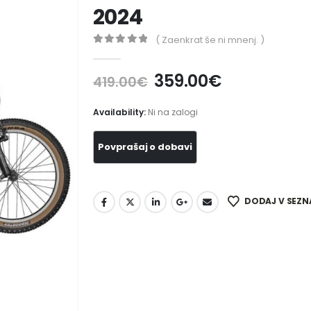
2024
( Zaenkrat še ni mnenj. )
0
out of 5
359.00
€
419.00
€
Availability:
Ni na zalogi
DODAJ V SEZN