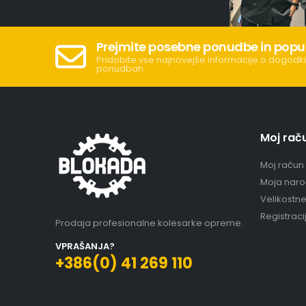
Prejmite posebne ponudbe in popu
Pridobite vse najnovejše informacije o dogodki
ponudbah.
Moj rač
Moj račun
Moja naro
Velikostn
Registraci
Prodaja profesionalne kolesarke opreme.
VPRAŠANJA?
+386(0) 41 269 110