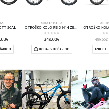
OLESA
OTROŠKA KOLESA
KOLESA
,
OTROŠKO KOLO REID H14 ZELEN
OTROŠKO KOLO CONTRAIL 160 25 SCOTT
of 5
0
out of 5
0
0
€
399.00
€
459.00
€
739.00
KOŠARICO
IZBERITE MOŽNOSTI
DODA