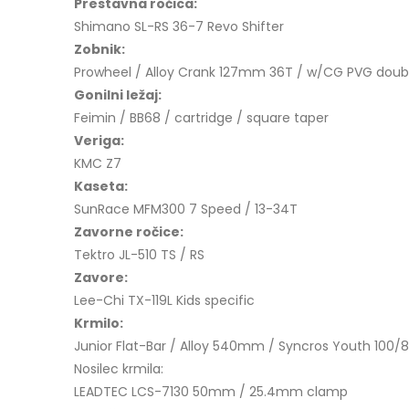
Prestavna ročica:
Shimano SL-RS 36-7 Revo Shifter
Zobnik:
Prowheel / Alloy Crank 127mm 36T / w/CG PVG doub
Gonilni ležaj:
Feimin / BB68 / cartridge / square taper
Veriga:
KMC Z7
Kaseta:
SunRace MFM300 7 Speed / 13-34T
Zavorne ročice:
Tektro JL-510 TS / RS
Zavore:
Lee-Chi TX-119L Kids specific
Krmilo:
Junior Flat-Bar / Alloy 540mm / Syncros Youth 100/8
Nosilec krmila:
LEADTEC LCS-7130 50mm / 25.4mm clamp