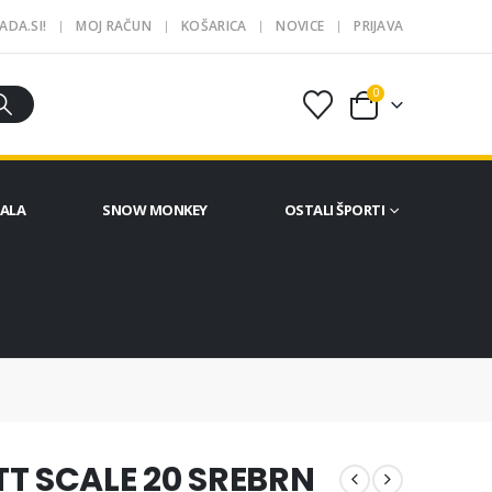
ADA.SI!
MOJ RAČUN
KOŠARICA
NOVICE
PRIJAVA
0
ČALA
SNOW MONKEY
OSTALI ŠPORTI
T SCALE 20 SREBRN