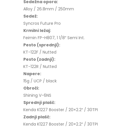
Sedežna opora:
Alloy / 26.8mm / 250mm
Sedež:
Syncros Future Pro
Krmilni ležaj:
Feimin FP-H807, 1 1/8″ Semi Int.
Pesto (sprednji):
KT-122F / Nutted
Pesto (zadnji):
KT-122R / Nutted
Napere:
15g / UCP / black
Obroči:
Shining V-6NS
Sprednji plašč:
Kenda K1227 Booster / 20×2.2″ / 30TPI
Zadnji plašč:
Kenda K1227 Booster / 20×2.2″ / 30TPI