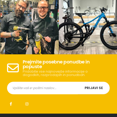
Prejmite posebne ponudbe in
popuste
Pridobite vse najnovejše informacije o
dogodkih, razprodajah in ponudbah.