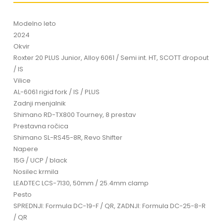
Modelno leto
2024
Okvir
Roxter 20 PLUS Junior, Alloy 6061 / Semi int. HT, SCOTT dropout
/ IS
Vilice
AL-6061 rigid fork / IS / PLUS
Zadnji menjalnik
Shimano RD-TX800 Tourney, 8 prestav
Prestavna ročica
Shimano SL-RS45-8R, Revo Shifter
Napere
15G / UCP / black
Nosilec krmila
LEADTEC LCS-7130, 50mm / 25.4mm clamp
Pesto
SPREDNJI: Formula DC-19-F / QR, ZADNJI: Formula DC-25-8-R
/ QR