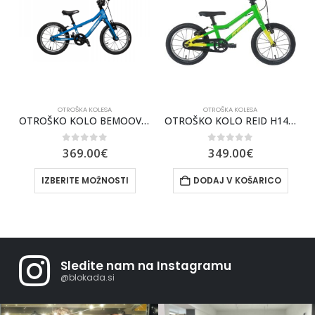
OTROŠKA KOLESA
OTROŠKA KOLESA
NSOM 400 2025
OTROŠKO KOLO BEMOOV M14
OTROŠKO KOLO REID H14 ZELEN
0
out of 5
0
out of 5
369.00
€
349.00
€
IZBERITE MOŽNOSTI
DODAJ V KOŠARICO
Sledite nam na Instagramu
@blokada.si