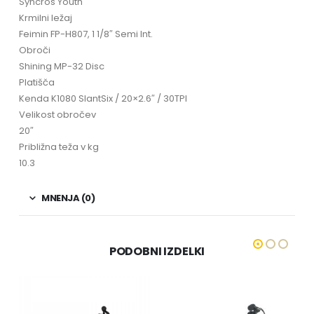
Syncros Youth
Krmilni ležaj
Feimin FP-H807, 1 1/8″ Semi Int.
Obroči
Shining MP-32 Disc
Platišča
Kenda K1080 SlantSix / 20×2.6″ / 30TPI
Velikost obročev
20″
Približna teža v kg
10.3
MNENJA (0)
PODOBNI IZDELKI