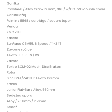
Gonilka
Prowheel / Alloy Crank 127mm, 36T / w/CG PVG double cover
Gonilni ležaj
Feimin / BB68 / cartridge / square taper
Veriga
KMC Z8.3
Kaseta
SunRace CSM55, 8 Speed / 11-34T
Zavorne ročice
Tektro JL-510 TS / RS
Zavore
Tektro SCM-02 Mech. Disc Brakes
Rotor
SPREDNJI/ZADNJI: Tektro 160 mm
Krmilo
Junior Flat-Bar / Alloy, 560mm
Sedežna opora
Alloy / 26.8mm / 250mm
Sedež