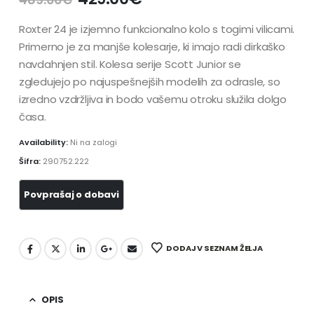
Roxter 24 je izjemno funkcionalno kolo s togimi vilicami.
Primerno je za manjše kolesarje, ki imajo radi dirkaško
navdahnjen stil. Kolesa serije Scott Junior se
zgledujejo po najuspešnejših modelih za odrasle, so
izredno vzdržljiva in bodo vašemu otroku služila dolgo
časa.
Availability:
Ni na zalogi
Šifra:
290752.222
DODAJ V SEZNAM ŽELJA
OPIS