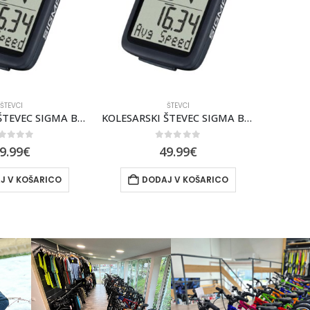
ŠTEVCI
ŠTEVCI
KOLESARSKI ŠTEVEC SIGMA BC 8.0 WR
KOLESARSKI ŠTEVEC SIGMA BC 8.0 WL ATS
out of 5
0
out of 5
9.99
€
49.99
€
J V KOŠARICO
DODAJ V KOŠARICO