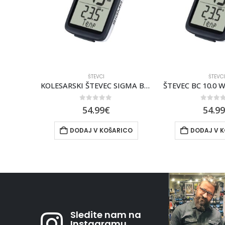
ŠTEVCI
ŠTEVC
Kolesarski števec Sigma Bc 10.0 Wr
KOLESARSKI ŠTEVEC SIGMA BC 10.0 WL STS
ŠTEVEC BC 10.0 
0
out of 5
0
out 
54.99
€
54.9
ICO
DODAJ V KOŠARICO
DODAJ V 
Sledite nam na
Instagramu