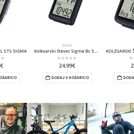
I
ŠTEVCI
WL STS SIGMA
Kolesarski števec Sigma Bc 5.0 Wr
of 5
0
out of 5
0
9
€
24.99
€
2
KOŠARICO
DODAJ V KOŠARICO
DODA