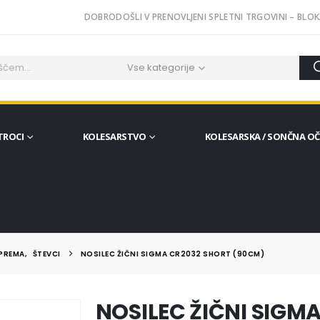
DOBRODOŠLI V PRENOVLJENI SPLETNI TRGOVINI – BLOK
Vse kategorije
TROCI
KOLESARSTVO
KOLESARSKA / SONČNA O
OPREMA
,
ŠTEVCI
NOSILEC ŽIČNI SIGMA CR2032 SHORT (90CM)
NOSILEC ŽIČNI SIGM