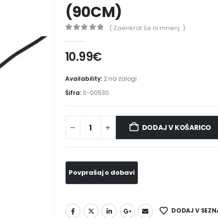
(90CM)
( Zaenkrat še ni mnenj. )
0
out of 5
10.99
€
Availability:
2 na zalogi
Šifra:
S-00530
DODAJ V KOŠARICO
DODAJ V SEZN