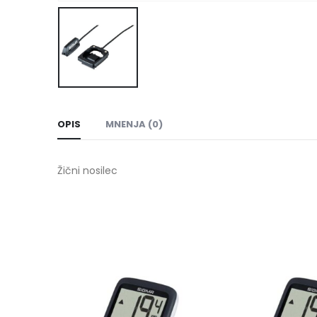
OPIS
MNENJA (0)
Žični nosilec