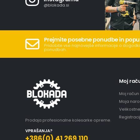
@blokada.si
Prejmite posebne ponudbe in popu
Pridobite vse najnovejše informacije o dogodki
ponudbah.
Moj rač
Moj račun
Moja naro
Velikostn
Registraci
Prodaja profesionalne kolesarke opreme.
VPRAŠANJA?
+386(0) 41 269 110