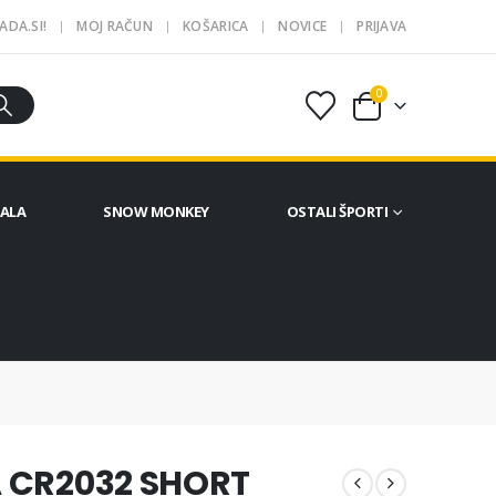
ADA.SI!
MOJ RAČUN
KOŠARICA
NOVICE
PRIJAVA
0
ČALA
SNOW MONKEY
OSTALI ŠPORTI
A CR2032 SHORT