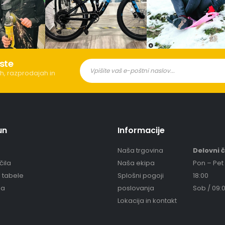
ste
h, razprodajah in
un
Informacije
Naša trgovina
Delovni 
čila
Naša ekipa
Pon – Pet 
e tabele
Splošni pogoji
18:00
ja
poslovanja
Sob / 09:0
Lokacija in kontakt