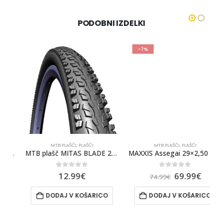
PODOBNI IZDELKI
-7%
MTB PLAŠČI
,
PLAŠČI
MTB PLAŠČI
,
PLAŠČI
,50 DD TR 3c maxx grip
MTB plašč MITAS BLADE 26×1.90
MAXXIS Assegai 29×2,50 WT DH CASING/TR/3C MAXX GRIP
0
out of 5
0
out of 5
12.99
€
69.99
€
74.99
€
DODAJ V KOŠARICO
DODAJ V KOŠARICO