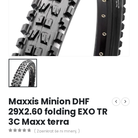
Maxxis Minion DHF
29X2.60 folding EXO TR
3C Maxx terra
( Zaenkrat še ni mnenj. )
0
out of 5