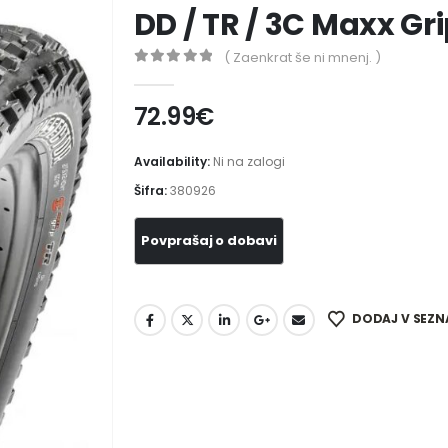
DD / TR / 3C Maxx Gr
( Zaenkrat še ni mnenj. )
0
out of 5
72.99
€
Availability:
Ni na zalogi
Šifra:
380926
DODAJ V SEZN