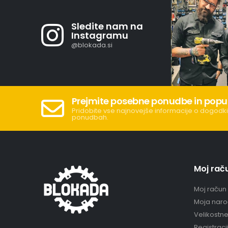
Sledite nam na
Instagramu
@blokada.si
Prejmite posebne ponudbe in popu
Pridobite vse najnovejše informacije o dogodki
ponudbah.
Moj rač
Moj račun
Moja naro
Velikostn
Registraci