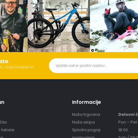
ste
h, razprodajah in
un
Informacije
Naša trgovina
Delovni 
čila
Naša ekipa
Pon – Pet 
e tabele
Splošni pogoji
18:00
ja
poslovanja
Sob / 09:0