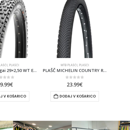
LAŠČI
,
PLAŠČI
CESTNI PLAŠČI
,
PLAŠČI
C
PLAŠČ MICHELIN COUNTRY ROCK T 26X1.75
PLAŠČ CONTINENTAL GP 5000
out of 5
0
out of 5
3.99
€
69.99
€
74.99
€
J V KOŠARICO
IZBERITE MOŽNOSTI
I