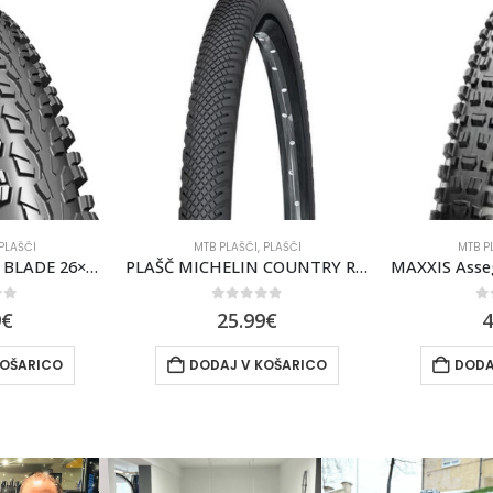
PLAŠČI
MTB PLAŠČI
,
PLAŠČI
MTB P
PLAŠČ MICHELIN COUNTRY ROCK T 27.5X1.75
MAXXIS Assegai 29×2,50 WT EXO/TR
of 5
0
out of 5
0
9
€
49.99
€
2
KOŠARICO
DODAJ V KOŠARICO
DODA