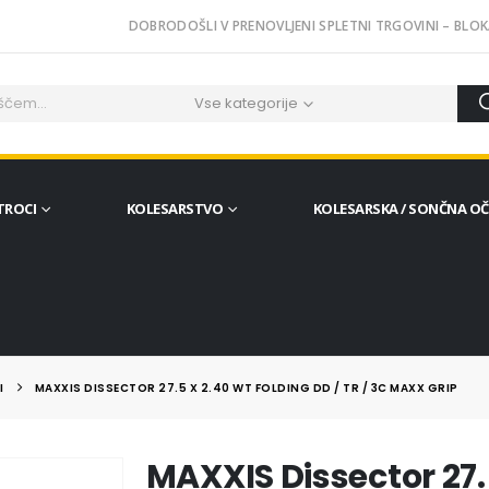
DOBRODOŠLI V PRENOVLJENI SPLETNI TRGOVINI – BLOK
Vse kategorije
TROCI
KOLESARSTVO
KOLESARSKA / SONČNA O
I
MAXXIS DISSECTOR 27.5 X 2.40 WT FOLDING DD / TR / 3C MAXX GRIP
MAXXIS Dissector 27.