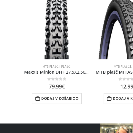
MTB PLAŠČI
,
PLAŠČI
MTB PLAŠČI
,
Maxxis Minion DHF 27,5X2,50 DD TR 3c maxx grip
MTB plašč MITAS BLADE 26×1.90
0
out of 5
0
out 
12.99
€
25.9
ICO
DODAJ V KOŠARICO
DODAJ V 