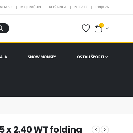
ADA.SI!
MOJ RAČUN
KOŠARICA
NOVICE
PRIJAVA
0
ČALA
SNOW MONKEY
OSTALI ŠPORTI
5 x 2.40 WT folding