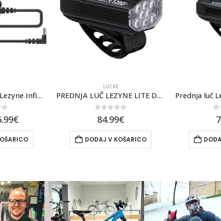
LUČKE
PREDNJA LUČ LEZYNE LITE DRIVE 1200+
Prednja luč Lezyne Micro Drive PRO 1000+
of 5
0
out of 5
0
9
€
79.99
€
5
KOŠARICO
DODAJ V KOŠARICO
DODA