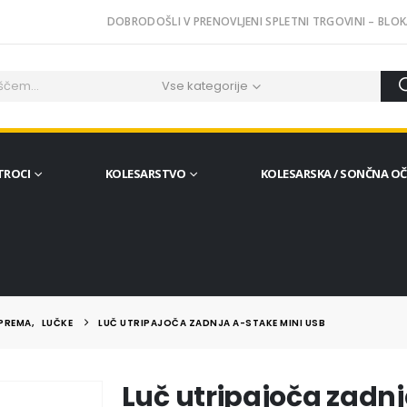
DOBRODOŠLI V PRENOVLJENI SPLETNI TRGOVINI – BLOK
Vse kategorije
TROCI
KOLESARSTVO
KOLESARSKA / SONČNA O
OPREMA
,
LUČKE
LUČ UTRIPAJOČA ZADNJA A-STAKE MINI USB
Luč utripajoča zadn