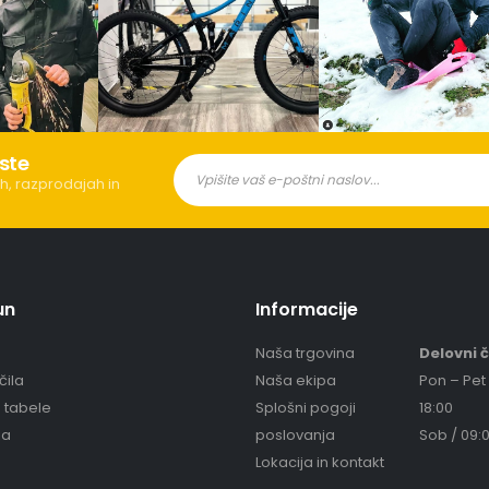
ste
h, razprodajah in
un
Informacije
Naša trgovina
Delovni 
čila
Naša ekipa
Pon – Pet 
e tabele
Splošni pogoji
18:00
ja
poslovanja
Sob / 09:0
Lokacija in kontakt