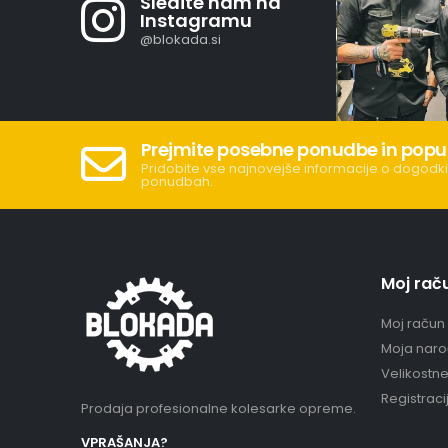
Sledite nam na
Instagramu
@blokada.si
Prejmite posebne ponudbe in popu
Pridobite vse najnovejše informacije o dogodki
ponudbah.
Moj rač
Moj račun
Moja naro
Velikostn
Registraci
Prodaja profesionalne kolesarke opreme.
VPRAŠANJA?