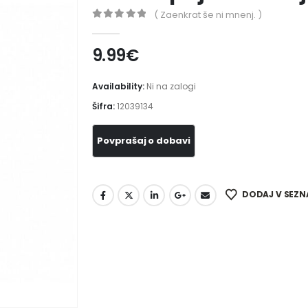
( Zaenkrat še ni mnenj. )
0
out of 5
9.99
€
Availability:
Ni na zalogi
Šifra:
12039134
DODAJ V SEZN