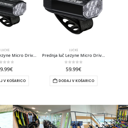
LUČKE
LUČKE
Prednja luč Lezyne Micro Drive 800+
LEZYNE MACRO DRIVE 1400+
out of 5
0
out of 5
9.99
€
109.99
€
J V KOŠARICO
DODAJ V KOŠARICO