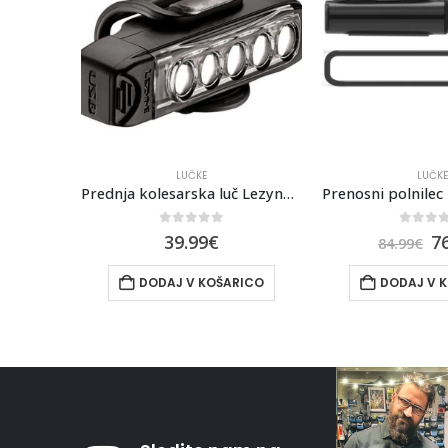
LUČKE
LUČKE
Prednja kolesarska luč Lezyne Strip Drive Front
Prenosni polnilec Lezyne Infinite Light Power Pack+
0
out of 5
0
out 
76.99
€
84.9
84.99
€
ICO
DODAJ V KOŠARICO
DODAJ V 