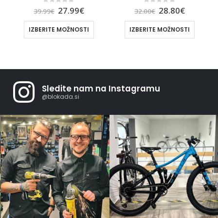
0
out of 5
0
out of 5
27.99
€
28.80
€
39.99
€
32.00
€
IZBERITE MOŽNOSTI
IZBERITE MOŽNOSTI
Sledite nam na Instagramu
@blokada.si