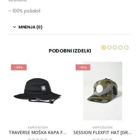
– 100% poliakril
MNENJA (0)
PODOBNI IZDELKI
-30%
-10%
KAPE S ŠILTOM
KAPE S ŠILTOM
PA S ŠILTOM [LT GRY]
TRAVERSE MOŠKA KAPA FOX [BLK]
SESSION FLEXFIT HAT [GRN CAM]