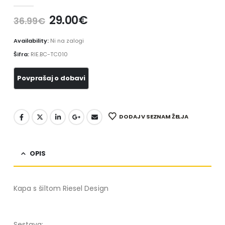
0
out of 5
29.00
€
36.99
€
Availability:
Ni na zalogi
Šifra:
RIE.BC-TC010
DODAJ V SEZNAM ŽELJA
OPIS
Kapa s šiltom Riesel Design
Sestava: