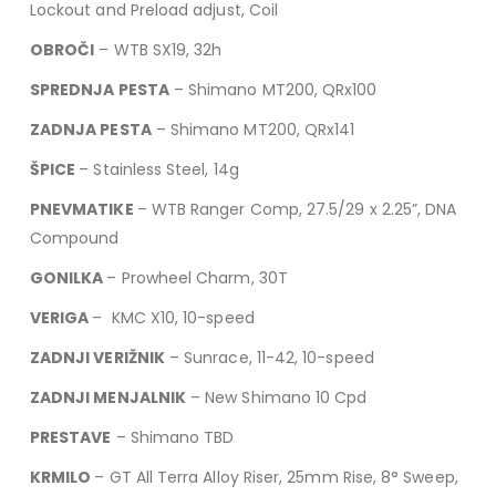
Lockout and Preload adjust, Coil
OBROČI
– WTB SX19, 32h
SPREDNJA PESTA
– Shimano MT200, QRx100
ZADNJA PESTA
– Shimano MT200, QRx141
ŠPICE
– Stainless Steel, 14g
PNEVMATIKE
– WTB Ranger Comp, 27.5/29 x 2.25”, DNA
Compound
GONILKA
– Prowheel Charm, 30T
VERIGA
– KMC X10, 10-speed
ZADNJI VERIŽNIK
– Sunrace, 11-42, 10-speed
ZADNJI MENJALNIK
– New Shimano 10 Cpd
PRESTAVE
– Shimano TBD
KRMILO
– GT All Terra Alloy Riser, 25mm Rise, 8° Sweep,