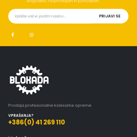
dogodkih, razprodajah in ponudbah.
Prodaja profesionalne kolesarke opreme.
VPRAŠANJA?
+386(0) 41 269 110