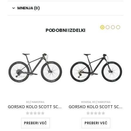
MNENJA (0)
PODOBNI IZDELKI
XC/ HARDTAIL
KOLESA
,
XC/ HARDTAIL
E 950 2025
GORSKO KOLO SCOTT SCALE 970 SIV 2025
GORSKO KOLO SCOTT SCALE 940 2026
0
out of 5
0
out of 5
PREBERI VEČ
PREBERI VEČ