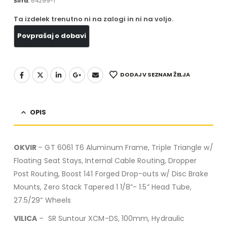
Šifra:
64299-1
Ta izdelek trenutno ni na zalogi in ni na voljo.
DODAJ V SEZNAM ŽELJA
OPIS
OKVIR
– GT 6061 T6 Aluminum Frame, Triple Triangle w/
Floating Seat Stays, Internal Cable Routing, Dropper
Post Routing, Boost 141 Forged Drop-outs w/ Disc Brake
Mounts, Zero Stack Tapered 1 1/8”- 1.5” Head Tube,
27.5/29” Wheels
VILICA
– SR Suntour XCM-DS, 100mm, Hydraulic