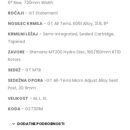
6° Rise, 720mm Width
ROČAJI
– GT Statement
NOSILEC KRMILA
– GT All Terra, 6061 Alloy, 31.8, 8°
KRMILNI LEŽAJ
– Semi-integrated, Sealed Cartridge,
Tapered
ZAVORE
– Shimano MT200 Hydro Disc, 160/160mm RT10
Rotors
SEDEŽ
– GT MTB
SEDEŽNA OPORA
-GT All-Terra Micro Adjust Alloy Seat
Post, 30.9mm
VELIKOST
– M, L, XL
KODA
– G27301M
DODATNE PODROBNOSTI