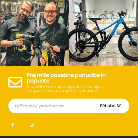
Prejmite posebne ponudbe in
popuste
Pridobite vse najnovejše informacije o
dogodkih, razprodajah in ponudbah.