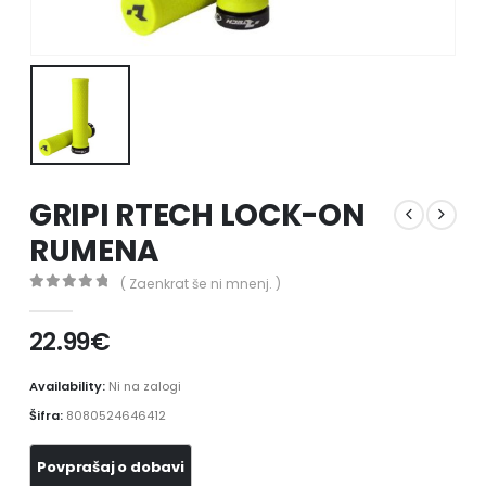
GRIPI RTECH LOCK-ON
RUMENA
( Zaenkrat še ni mnenj. )
0
out of 5
22.99
€
Availability:
Ni na zalogi
Šifra:
8080524646412