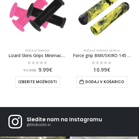
ROČAJI/ TRAKOVI
,
SKIROJI
ROČAJI/ TRAKOVI
s Minimachine
Force grip BMX/SKIRO 145 guma s čepi
Gripi FORCE ROSS, Črna-Siva
0
out of 5
0
out of 5
10.99
€
8.99
€
DODAJ V KOŠARICO
DODAJ V KOŠARICO
Sledite nam na Instagramu
@blokada.si