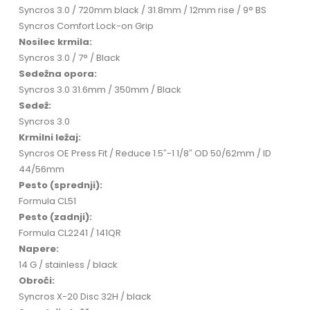
Syncros 3.0 / 720mm black / 31.8mm / 12mm rise / 9° BS
Syncros Comfort Lock-on Grip
Nosilec krmila:
Syncros 3.0 / 7° / Black
Sedežna opora:
Syncros 3.0 31.6mm / 350mm / Black
Sedež:
Syncros 3.0
Krmilni ležaj:
Syncros OE Press Fit / Reduce 1.5″-1 1/8″ OD 50/62mm / ID
44/56mm
Pesto (sprednji):
Formula CL51
Pesto (zadnji):
Formula CL2241 / 141QR
Napere:
14 G / stainless / black
Obroči:
Syncros X-20 Disc 32H / black