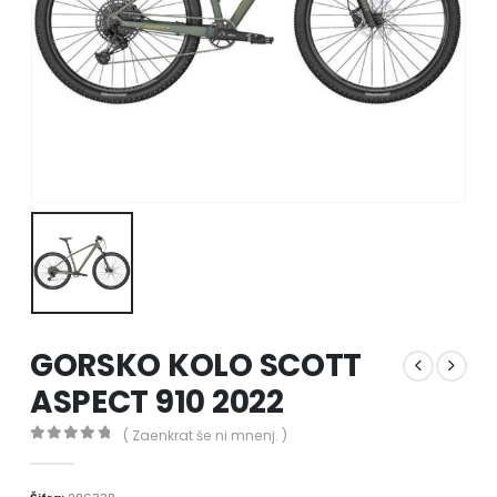
GORSKO KOLO SCOTT
ASPECT 910 2022
( Zaenkrat še ni mnenj. )
0
out of 5