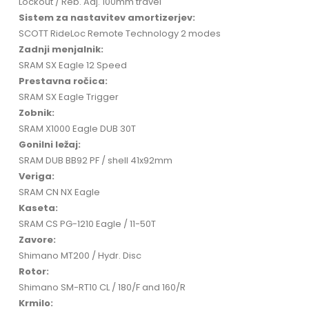
Lockout / Reb. Adj. 100mm travel
Sistem za nastavitev amortizerjev:
SCOTT RideLoc Remote Technology 2 modes
Zadnji menjalnik:
SRAM SX Eagle 12 Speed
Prestavna ročica:
SRAM SX Eagle Trigger
Zobnik:
SRAM X1000 Eagle DUB 30T
Gonilni ležaj:
SRAM DUB BB92 PF / shell 41x92mm
Veriga:
SRAM CN NX Eagle
Kaseta:
SRAM CS PG-1210 Eagle / 11-50T
Zavore:
Shimano MT200 / Hydr. Disc
Rotor:
Shimano SM-RT10 CL / 180/F and 160/R
Krmilo: