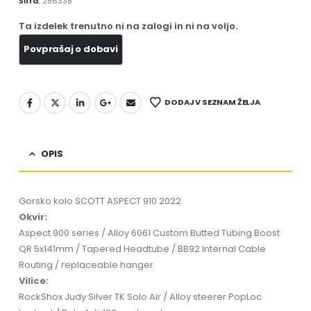
Šifra:
286338
Ta izdelek trenutno ni na zalogi in ni na voljo.
DODAJ V SEZNAM ŽELJA
OPIS
Gorsko kolo SCOTT ASPECT 910 2022
Okvir:
Aspect 900 series / Alloy 6061 Custom Butted Tubing Boost
QR 5x141mm / Tapered Headtube / BB92 Internal Cable
Routing / replaceable hanger
Vilice:
RockShox Judy Silver TK Solo Air / Alloy steerer PopLoc