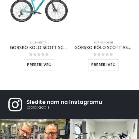
XC/ HARDTAIL
XC/ HARDTAIL
E 910 2026
GORSKO KOLO SCOTT SCALE 980 MODER 2024
GORSKO KOLO SCOTT ASPECT 920 2024
0
out of 5
0
out of 5
PREBERI VEČ
PREBERI VEČ
Sledite nam na Instagramu
@blokada.si