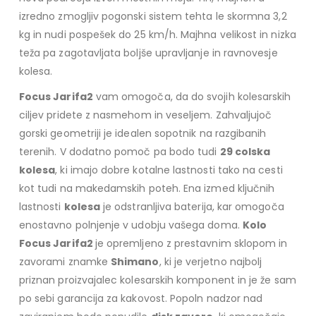
izredno zmogljiv pogonski sistem tehta le skormna 3,2
kg in nudi pospešek do 25 km/h. Majhna velikost in nizka
teža pa zagotavljata boljše upravljanje in ravnovesje
kolesa.
Focus Jarifa2
vam omogoča, da do svojih kolesarskih
ciljev pridete z nasmehom in veseljem. Zahvaljujoč
gorski geometriji je idealen sopotnik na razgibanih
terenih. V dodatno pomoč pa bodo tudi
29 colska
kolesa
, ki imajo dobre kotalne lastnosti tako na cesti
kot tudi na makedamskih poteh. Ena izmed ključnih
lastnosti
kolesa
je odstranljiva baterija, kar omogoča
enostavno polnjenje v udobju vašega doma.
Kolo
Focus Jarifa2
je opremljeno z prestavnim sklopom in
zavorami znamke
Shimano
, ki je verjetno najbolj
priznan proizvajalec kolesarskih komponent in je že sam
po sebi garancija za kakovost. Popoln nadzor nad