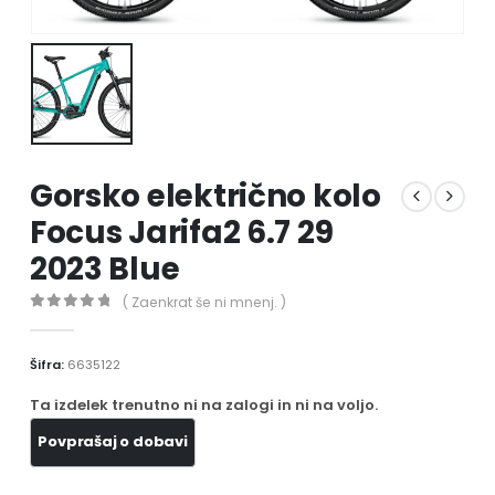
Gorsko električno kolo
Focus Jarifa2 6.7 29
2023 Blue
( Zaenkrat še ni mnenj. )
0
out of 5
Šifra:
6635122
Ta izdelek trenutno ni na zalogi in ni na voljo.