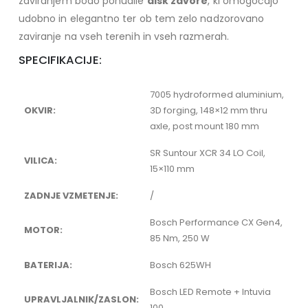
zaviranjem bodo ponudile
disk zavore
, ki omogočajo
udobno in elegantno ter ob tem zelo nadzorovano
zaviranje na vseh terenih in vseh razmerah.
SPECIFIKACIJE:
7005 hydroformed aluminium,
OKVIR:
3D forging, 148×12 mm thru
axle, post mount 180 mm
SR Suntour XCR 34 LO Coil,
VILICA:
15×110 mm
ZADNJE VZMETENJE:
/
Bosch Performance CX Gen4,
MOTOR:
85 Nm, 250 W
BATERIJA:
Bosch 625WH
Bosch LED Remote + Intuvia
UPRAVLJALNIK/ZASLON:
100