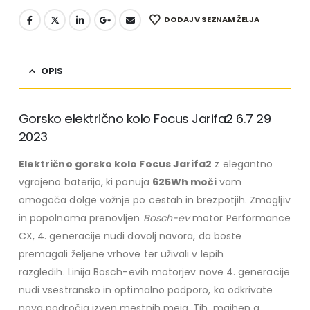
DODAJ V SEZNAM ŽELJA
OPIS
Gorsko električno kolo Focus Jarifa2 6.7 29
2023
Električno gorsko kolo Focus Jarifa2
z elegantno
vgrajeno baterijo, ki ponuja
625Wh moči
vam
omogoča dolge vožnje po cestah in brezpotjih. Zmogljiv
in popolnoma prenovljen
Bosch-ev
motor Performance
CX, 4. generacije nudi dovolj navora, da boste
premagali željene vrhove ter uživali v lepih
razgledih. Linija Bosch-evih motorjev nove 4. generacije
nudi vsestransko in optimalno podporo, ko odkrivate
nova področja izven mestnih meja. Tih, majhen a