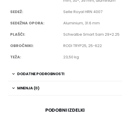
mm, 30°, 35 mm, aluminium
SEDEŽ:
Selle Royal HRN 4007
SEDEŽNA OPORA:
Aluminium, 31.6 mm
PLAŠČI:
Schwalbe Smart Sam 29×2.25
OBROČNIKI:
RODI TRYP25, 25-622
TEŽA:
23,50 kg
DODATNE PODROBNOSTI
MNENJA (0)
PODOBNI IZDELKI