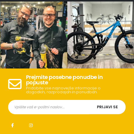
Prejmite posebne ponudbe in
popuste
Pridobite vse najnovejše informacije o
dogodkih, razprodajah in ponudbah.