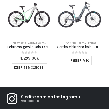
ELEKTRIČNA HARDTAIL KOLESA
ELEKTRIČNA HARDTAIL KOLESA
Električno gorsko kolo Focus Jarifa2 6.8 800Wh
Gorsko električno kolo BULLS Aminga EVA 2 27,5 Wave
0
out of 5
0
out of 5
4,299.00
€
PREBERI VEČ
IZBERITE MOŽNOSTI
Sledite nam na Instagramu
@blokada.si