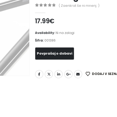
( Zaenkrat še ni mnenj. )
0
out of 5
17.99
€
Availability:
Ni na zalogi
Šifra:
001386
DODAJ V SEZN