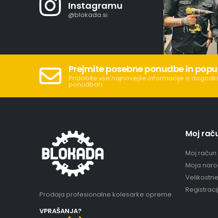
Instagramu
@blokada.si
Prejmite posebne ponudbe in popu
Pridobite vse najnovejše informacije o dogodki
ponudbah.
Moj rač
Moj račun
Moja naro
Velikostn
Registraci
Prodaja profesionalne kolesarke opreme.
VPRAŠANJA?