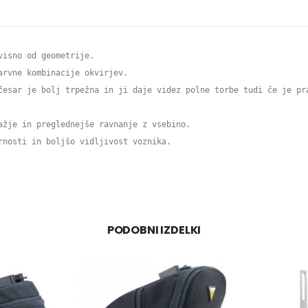
visno od geometrije.
rvne kombinacije okvirjev.

česar je bolj trpežna in ji daje videz polne torbe tudi če je pr
ažje in preglednejše ravnanje z vsebino.
nosti in boljšo vidljivost voznika.

PODOBNI IZDELKI