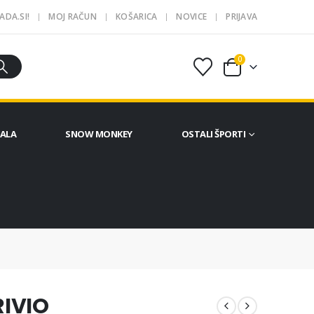
ADA.SI!
MOJ RAČUN
KOŠARICA
NOVICE
PRIJAVA
0
ČALA
SNOW MONKEY
OSTALI ŠPORTI
RIVIO