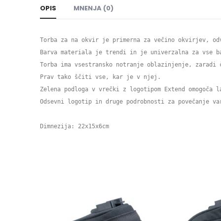
OPIS
MNENJA (0)
Torba za na okvir je primerna za večino okvirjev, od
Barva materiala je trendi in je univerzalna za vse ba
Torba ima vsestransko notranje oblazinjenje, zaradi 
Prav tako ščiti vse, kar je v njej.

Zelena podloga v vrečki z logotipom Extend omogoča l
Odsevni logotip in druge podrobnosti za povečanje var
Dimnezija: 22x15x6cm