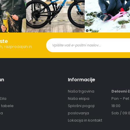
ste
h, razprodajah in
un
Informacije
Naša trgovina
Delovni 
čila
Naša ekipa
Pon – Pet 
e tabele
Splošni pogoji
18:00
ja
poslovanja
Sob / 09:0
Lokacija in kontakt