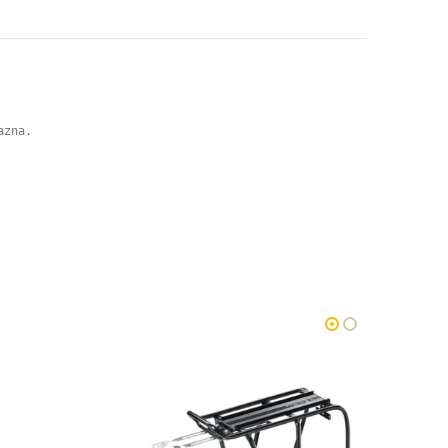
azna. 
-13%