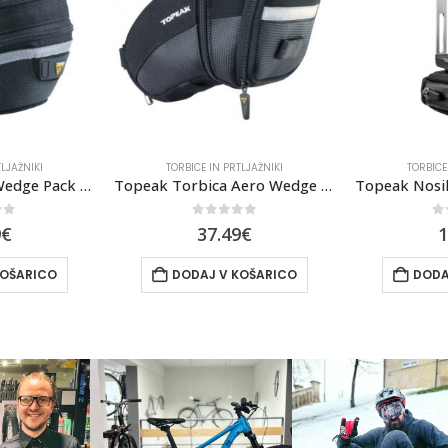
LJAŽNIKI
TORBICE IN PRTLJAŽNIKI
TORBICE
Topeak Torbica Aero Wedge Pack Large
Topeak Nosilec Bidona Ninja Pouch Road
of 5
0
out of 5
0
9
€
19.99
€
6
KOŠARICO
DODAJ V KOŠARICO
DODA