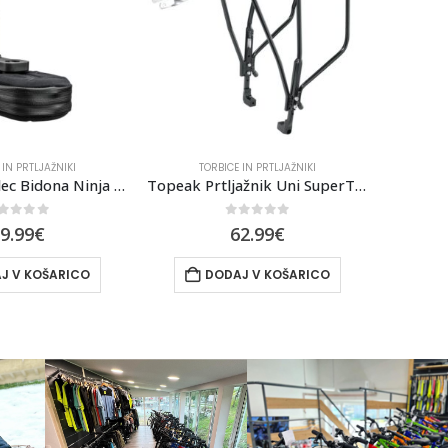
 IN PRTLJAŽNIKI
TORBICE IN PRTLJAŽNIKI
T
Topeak Prtljažnik Uni SuperTourist Disc
Topeak Torba Backloader 15L
XLC Sys
out of 5
0
out of 5
2.99
€
79.99
€
91.99
€
J V KOŠARICO
DODAJ V KOŠARICO