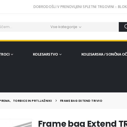
DOBRODOŠLI V PRENOVLJENI SPLETNI TRGOVINI – BLOK
Vse kategorije
TROCI
KOLESARSTVO
KOLESARSKA / SONČNA O
OPREMA
,
TORBICE IN PRTLJAŽNIKI
FRAME BAG EXTEND TRIVIO
Frame bag Extend T