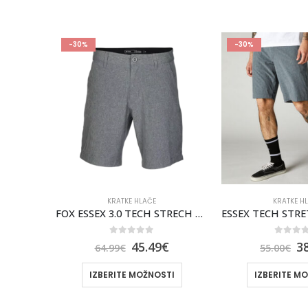
-30%
-30%
KRATKE HLAČE
FOX ESSEX 3.0 TECH STRECH MOŠKE KRATKE HLAČE FOX [HTR GRAPH]
ESSEX TECH STRETCH MOŠKE KRATKE HLAČE FOX 21″ [HTR GRAPH]
KRATKE H
0
out of 5
€
38.50
€
55.00
€
0
out 
3
TI
IZBERITE MOŽNOSTI
50.00
€
IZBERITE M