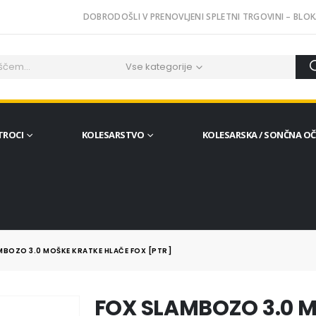
DOBRODOŠLI V PRENOVLJENI SPLETNI TRGOVINI – BLOK
Vse kategorije
TROCI
KOLESARSTVO
KOLESARSKA / SONČNA O
MBOZO 3.0 MOŠKE KRATKE HLAČE FOX [PTR]
FOX SLAMBOZO 3.0 