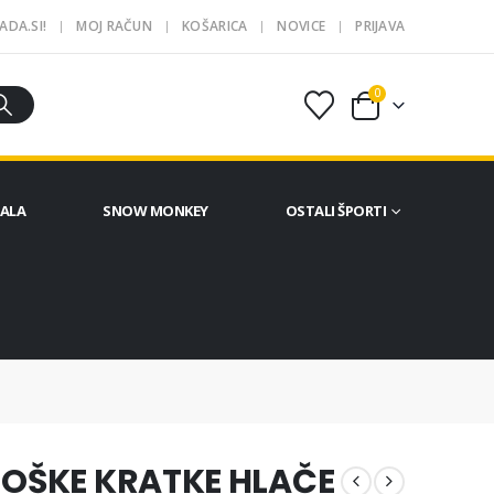
ADA.SI!
MOJ RAČUN
KOŠARICA
NOVICE
PRIJAVA
0
ČALA
SNOW MONKEY
OSTALI ŠPORTI
MOŠKE KRATKE HLAČE