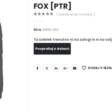
FOX [PTR]
( Zaenkrat še ni mnenj. )
0
out of 5
Šifra:
31666-052
Ta izdelek trenutno ni na zalogi in ni na volj
DODAJ V SEZN