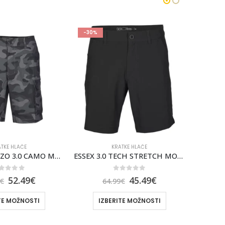
-30%
-30%
TKE HLAČE
KRATKE HLAČE
ESSEX 3.0 TECH STRETCH MOŠKE KRATKE HLAČE FOX [BLK]
KRATKE HLAČE SCOTT LIGHT FACTORY TEAM
out of 5
0
out of 5
45.49
€
55.99
€
€
79.99
€
TE MOŽNOSTI
IZBERITE MOŽNOSTI
I