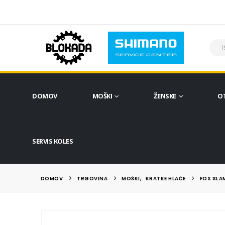
DOMOV
MOŠKI
ŽENSKE
O
SERVIS KOLES
DOMOV
TRGOVINA
MOŠKI
,
KRATKE HLAČE
FOX SLA