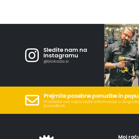
Sledite nam na
Instagramu
@blokada.si
Prejmite posebne ponudbe in popu
Pridobite vse najnovejše informacije o dogodki
ponudbah.
Moj rač