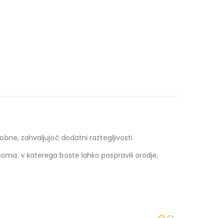
obne, zahvaljujoč dodatni raztegljivosti.
ma, v katerega boste lahko pospravili orodje,