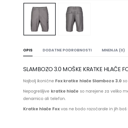
OPIS
DODATNE PODROBNOSTI
MNENJA (0)
SLAMBOZO 3.0 MOŠKE KRATKE HLAČE F
Najbolj ikonične
Fox kratke hlače Slambozo 3.0
so 
Nepogrešljive
kratke hlače
so narejene za veliko m
denarnico ali telefon.
Kratke hlače Fox
vas ne bodo razočarale in jih boš r