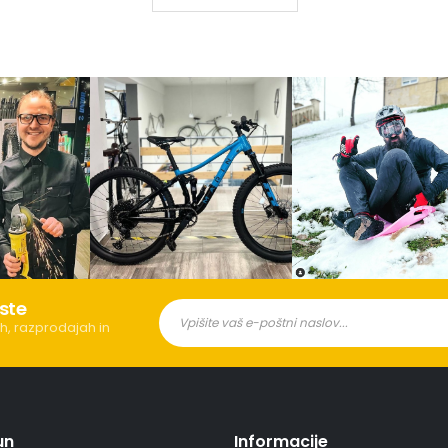
ste
h, razprodajah in
un
Informacije