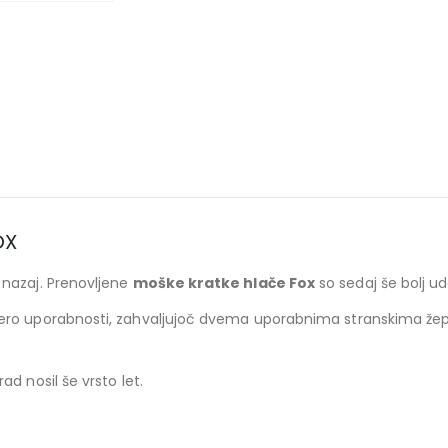
OX
nazaj. Prenovljene
moške kratke hlače Fox
so sedaj še bolj ud
ero uporabnosti, zahvaljujoč dvema uporabnima stranskima žepo
ad nosil še vrsto let.