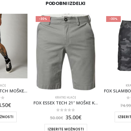
PODOBNI IZDELKI
-30%
-30%
KRATKE HLAČE
KRA
FOX SLAMBOZO 3.0 CAMO MOŠKE KRATKE HLAČE [BLK CAM]
LAČE
FOX ESSEX TECH 21″ MOŠKE KRATKE HLAČE [PTR]
0
out of 5
0
52.49
€
74.99
€
64.99
of 5
5.00
€
IZBERITE MOŽNOSTI
IZBERI
OŽNOSTI