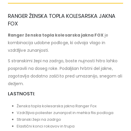
RANGER ŽENSKA TOPLA KOLESARSKA JAKNA
FOX
Ranger ženska topla kolesarska jakna FOX
je
kombinacija udobne podloge, ki odvaja vlago in
vzdržljive zunanjosti.
S stranskimi žepi na zadrgo, boste nujnosti hitro lahko
pospravili na doseg roke. Podaljšan hrbtni del jakne,
zagotavlja dodatno zaščito pred umazanijo, snegom ali
dežjem.
LASTNOSTI:
Ženska topla kolesarska jakna Ranger Fox
Vzdržljiva poliester zunanjost in mehka flis podloga
Stranski žepi na zadrgo
Elastični konci rokavov in trupa