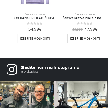
ŽENSKA KOLEKCIJA
ŽENSKA KOLEKCIJA
C]
FOX RANGER HEAD ŽENSKA MAJICA Z DOLGIMI ROKAVI
Ženske kratke hlače z naramnicami F FAME LADY z vložkom, Črna-Roza
0
out of 5
0
out of 5
54.99
€
47.99
€
59.99
€
IZBERITE MOŽNOSTI
IZBERITE MOŽNOSTI
Sledite nam na Instagramu
@blokada.si