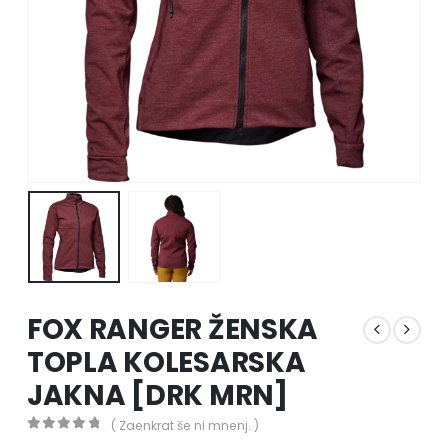
FOX RANGER ŽENSKA
TOPLA KOLESARSKA
JAKNA [DRK MRN]
( Zaenkrat še ni mnenj. )
0
out of 5