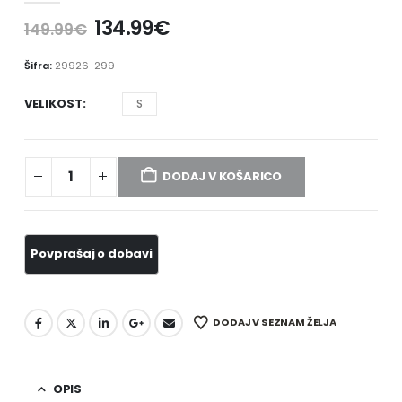
134.99
€
149.99
€
Šifra:
29926-299
VELIKOST
S
DODAJ V KOŠARICO
DODAJ V SEZNAM ŽELJA
OPIS