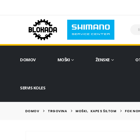
DOMOV
MOŠKI
ŽENSKE
O
SERVIS KOLES
DOMOV
TRGOVINA
MOŠKI
,
KAPE S ŠILTOM
FOX NON