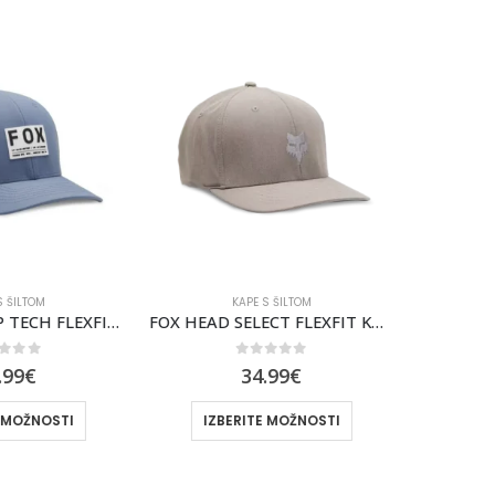
-30%
E S ŠILTOM
KAPE S ŠILTOM
FOX HEAD SELECT FLEXFIT KAPA S ŠILTOM [STL GRY]
FOX WINGED TRUCKER ŠILT KAPA Z RAVNIM ŠILTOM [MIL]
out of 5
0
out of 5
4.99
€
32.99
€
TE MOŽNOSTI
IZBERITE MOŽNOSTI
I