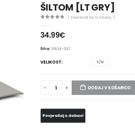
ŠILTOM [LT GRY]
( Zaenkrat še ni mnenj. )
0
out of 5
34.99
€
Šifra:
31624-097
VELIKOST
S/M
DODAJ V KOŠARICO