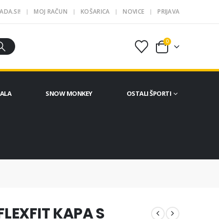
ADA.SI!
MOJ RAČUN
KOŠARICA
NOVICE
PRIJAVA
0
ČALA
SNOW MONKEY
OSTALI ŠPORTI
LEXFIT KAPA S