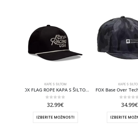
KAPE S ŠILTOM
KAPE S ŠI
FOX FLAG ROPE KAPA S ŠILTOM [BLK]
FOX Base Over Tech Adjustable Hat [BLK CAM]
0
out of 5
0
out 
34.99
€
39.9
TI
IZBERITE MOŽNOSTI
IZBERITE M