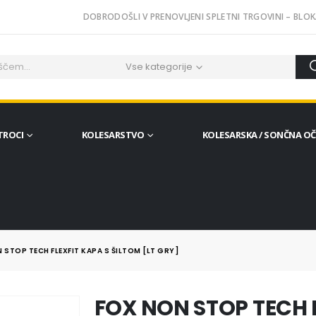
DOBRODOŠLI V PRENOVLJENI SPLETNI TRGOVINI – BLOK
Vse kategorije
TROCI
KOLESARSTVO
KOLESARSKA / SONČNA O
 STOP TECH FLEXFIT KAPA S ŠILTOM [LT GRY]
FOX NON STOP TECH F