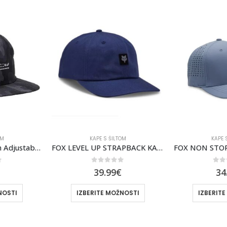
LTOM
KAPE S ŠILTOM
KAP
FOX LEVEL UP STRAPBACK KAPA S ŠILTOM [MDNT]
FOX NON STOP TECH FLEXFIT KAPA S ŠILTOM [CIT]
of 5
0
out of 5
0
9
€
34.99
€
3
OŽNOSTI
IZBERITE MOŽNOSTI
IZBERI