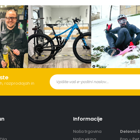
ste
h, razprodajah in
un
Informacije
Naša trgovina
Delovni 
čila
Naša ekipa
Pon – Pet 