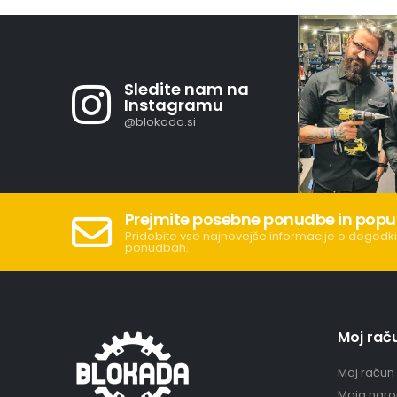
Sledite nam na
Instagramu
@blokada.si
Prejmite posebne ponudbe in popu
Pridobite vse najnovejše informacije o dogodki
ponudbah.
Moj rač
Moj račun
Moja naro