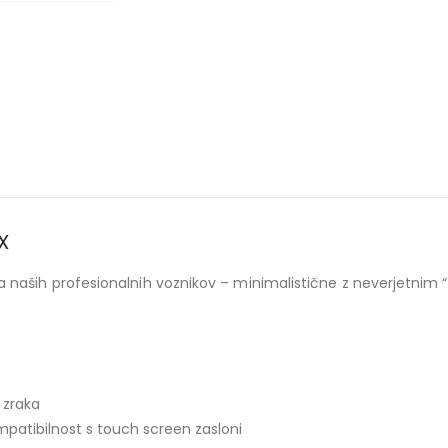
X
ra naših profesionalnih voznikov – minimalistične z neverjetnim 
 zraka
patibilnost s touch screen zasloni