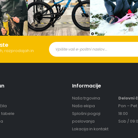
ste
h, razprodajah in
un
Informacije
Naša trgovina
Delovni 
čila
Naša ekipa
Pon – Pet 
e tabele
Splošni pogoji
18:00
ja
poslovanja
Sob / 09:0
Lokacija in kontakt