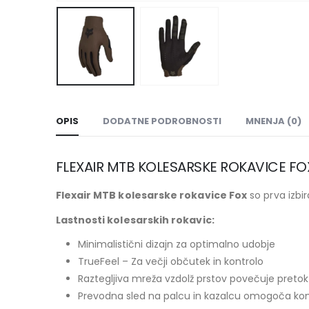
OPIS
DODATNE PODROBNOSTI
MNENJA (0)
FLEXAIR MTB KOLESARSKE ROKAVICE FO
Flexair MTB kolesarske rokavice Fox
so prva izbi
Lastnosti kolesarskih rokavic:
Minimalistični dizajn za optimalno udobje
TrueFeel – Za večji občutek in kontrolo
Raztegljiva mreža vzdolž prstov povečuje pretok
Prevodna sled na palcu in kazalcu omogoča kom