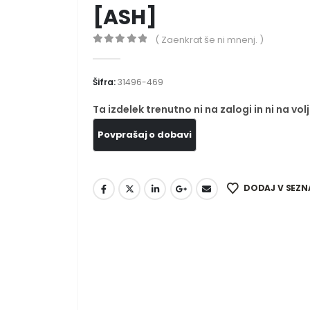
[ASH]
( Zaenkrat še ni mnenj. )
0
out of 5
Šifra:
31496-469
Ta izdelek trenutno ni na zalogi in ni na volj
DODAJ V SEZN