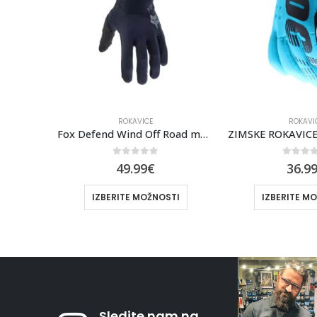
ROKAVICE
ROKAVI
Fox Defend Wind Off Road motoristične rokavice Black
ZIMSKE ROKAVICE BRISKER TURQUOISE
DIRTPAW GLOVE 
0
out of 5
0
out 
36.99
€
39.9
TI
IZBERITE MOŽNOSTI
IZBERITE M
Sledite nam na