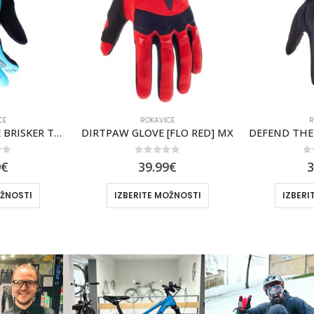
CE
ROKAVICE
R
[FLO RED] MX
DEFEND THERMO KOLESARSKE ROKAVICE FOX [BLK]
of 5
0
out of 5
0
9
€
39.99
€
2
OŽNOSTI
IZBERITE MOŽNOSTI
IZBERI