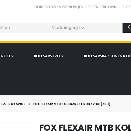
DOBRODOŠLI V PRENOVLJENI SPLETNI TRGOVINI – BLOK
Vse kategorije
TROCI
KOLESARSTVO
KOLESARSKA / SONČNA O
ILA
,
ROKAVICE
FOX FLEXAIR MTB KOLESARSKE ROKAVICE [ASH]
FOX FLEXAIR MTB KO