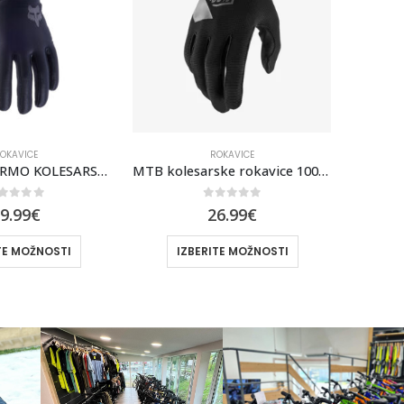
OKAVICE
ROKAVICE
MTB kolesarske rokavice 100% Ridecamp – Black
ZIMSKE ROKAVICE 100% BRISKER RED
out of 5
0
out of 5
6.99
€
36.99
€
TE MOŽNOSTI
IZBERITE MOŽNOSTI
I