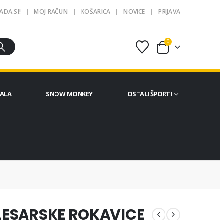
ADA.SI!
MOJ RAČUN
KOŠARICA
NOVICE
PRIJAVA
0
ČALA
SNOW MONKEY
OSTALI ŠPORTI
LESARSKE ROKAVICE