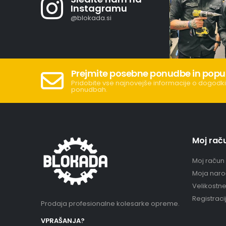
Instagramu
@blokada.si
Prejmite posebne ponudbe in popu
Pridobite vse najnovejše informacije o dogodki
ponudbah.
Moj rač
Moj račun
Moja naro
Velikostn
Registraci
Prodaja profesionalne kolesarke opreme.
VPRAŠANJA?