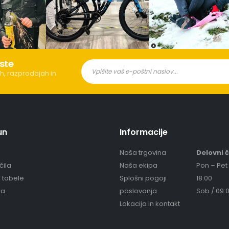
ste
h, razprodajah in
un
Informacije
Naša trgovina
Delovni 
čila
Naša ekipa
Pon – Pet 
e tabele
Splošni pogoji
18:00
ja
poslovanja
Sob / 09:0
Lokacija in kontakt