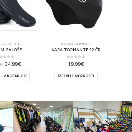
RSKI DODATKI
KOLESARSKI DODATKI
RNANTE S2 ČR
MUC-OFF TRAK ZA VRAT WINTER
Rokav
out of 5
0
out of 5
9.99
€
23.99
€
27.99
€
TE MOŽNOSTI
DODAJ V KOŠARICO