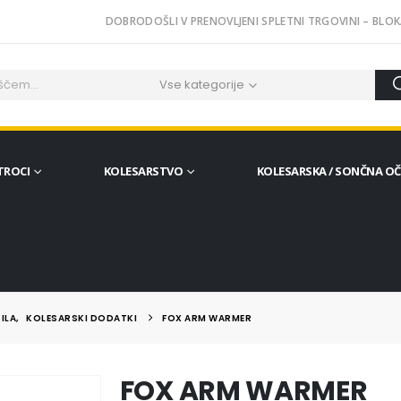
DOBRODOŠLI V PRENOVLJENI SPLETNI TRGOVINI – BLOK
Vse kategorije
TROCI
KOLESARSTVO
KOLESARSKA / SONČNA O
ILA
,
KOLESARSKI DODATKI
FOX ARM WARMER
FOX ARM WARMER