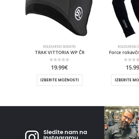
I
KOLESARSKI DODATKI
KOLESARSKI 
P ČR
Force rokavčniki TERM
0
out of 5
0
out 
15.99
€
29.9
TI
IZBERITE MOŽNOSTI
DODAJ V 
Sledite nam na
Instagramu