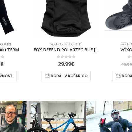
DODATKI
KOLESARSKI DODATKI
KOLESA
FOX DEFEND POLARTEC BUF [BLK]
VOXOM GALOŠE
KAPA TO
of 5
0
out of 5
0
9
€
34.99
€
1
49.99
€
KOŠARICO
DODAJ V KOŠARICO
IZBERI