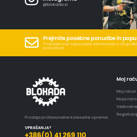
@blokada.si
Prejmite posebne ponudbe in popu
Pridobite vse najnovejše informacije o dogodki
ponudbah.
Moj rač
Moj račun
Moja naro
Velikostn
Registraci
Prodaja profesionalne kolesarke opreme.
VPRAŠANJA?
+386(0) 41 269 110