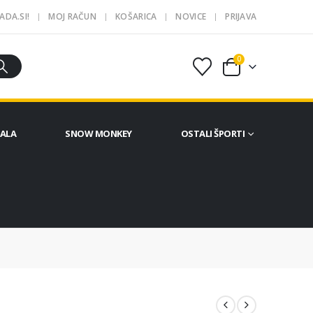
ADA.SI!
MOJ RAČUN
KOŠARICA
NOVICE
PRIJAVA
0
ČALA
SNOW MONKEY
OSTALI ŠPORTI