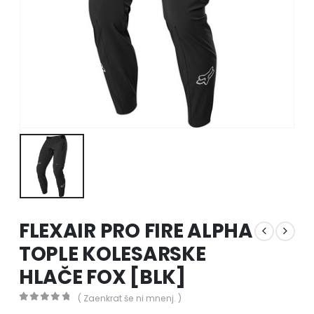
FLEXAIR PRO FIRE ALPHA
TOPLE KOLESARSKE
HLAČE FOX [BLK]
( Zaenkrat še ni mnenj. )
0
out of 5