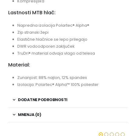
Kompresijska
Lastnosti MTB hlač:
Napredna izolacija Polartec® Alpha®
Zip stranski žepi
Elastične hlačnice se lepo prilegajo
DWR vodoodporen zaključek
TruDri® material odvaja vlago od telesa
Material:
Zunanjost: 88% najlon, 12% spandex
Izolacija: Polartec® Alpha™ 100% poliester
DODATNE PODROBNOSTI
MNENJA (0)