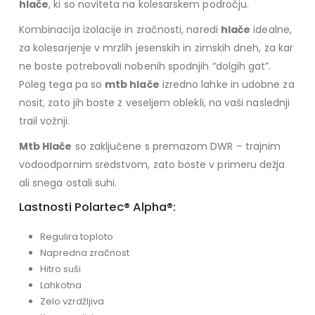
hlače
, ki so noviteta na kolesarskem področju.
Kombinacija izolacije in zračnosti, naredi
hlače
idealne,
za kolesarjenje v mrzlih jesenskih in zimskih dneh, za kar
ne boste potrebovali nobenih spodnjih “dolgih gat”.
Poleg tega pa so
mtb hlače
izredno lahke in udobne za
nosit, zato jih boste z veseljem oblekli, na vaši naslednji
trail vožnji.
Mtb Hlače
so zaključene s premazom DWR – trajnim
vodoodpornim sredstvom, zato boste v primeru dežja
ali snega ostali suhi.
Lastnosti Polartec® Alpha®:
Regulira toploto
Napredna zračnost
Hitro suši
Lahkotna
Zelo vzrdžljiva