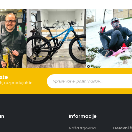
ste
h, razprodajah in
un
Informacije
Naša trgovina
Delovni 