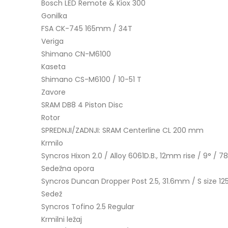
Bosch LED Remote & Kiox 300
Gonilka
FSA CK-745 165mm / 34T
Veriga
Shimano CN-M6100
Kaseta
Shimano CS-M6100 / 10-51 T
Zavore
SRAM DB8 4 Piston Disc
Rotor
SPREDNJI/ZADNJI: SRAM Centerline CL 200 mm
Krmilo
Syncros Hixon 2.0 / Alloy 6061D.B., 12mm rise / 9° /
Sedežna opora
Syncros Duncan Dropper Post 2.5, 31.6mm / S size 
Sedež
Syncros Tofino 2.5 Regular
Krmilni ležaj