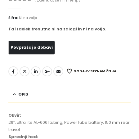
( Zaenkrat še ni mnenj. )
0
out of 5
Šifra:
Ni na voljo
Ta izdelek trenutno ni na zalogi in ni na voljo.
DODAJ V SEZNAM ŽELJA
OPIS
Okvir:
29″, ultra lite AL-6061 tubing, PowerTube battery, 150 mm rear
travel
Sprednji hod: