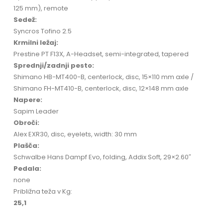
125 mm), remote
Sedež:
Syncros Tofino 2.5
Krmilni ležaj:
Prestine PT F13X, A-Headset, semi-integrated, tapered
Sprednji/zadnji pesto:
Shimano HB-MT400-B, centerlock, disc, 15×110 mm axle /
Shimano FH-MT410-B, centerlock, disc, 12×148 mm axle
Napere:
Sapim Leader
Obroči:
Alex EXR30, disc, eyelets, width: 30 mm
Plašča:
Schwalbe Hans Dampf Evo, folding, Addix Soft, 29×2.60″
Pedala:
none
Približna teža v Kg:
25,1