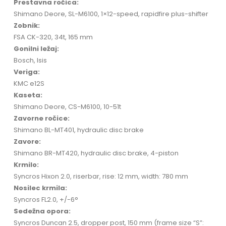
Prestavna ročica:
Shimano Deore, SL-M6100, 1×12-speed, rapidfire plus-shifter
Zobnik:
FSA CK-320, 34t, 165 mm
Gonilni ležaj:
Bosch, Isis
Veriga:
KMC e12S
Kaseta:
Shimano Deore, CS-M6100, 10-51t
Zavorne ročice:
Shimano BL-MT401, hydraulic disc brake
Zavore:
Shimano BR-MT420, hydraulic disc brake, 4-piston
Krmilo:
Syncros Hixon 2.0, riserbar, rise: 12 mm, width: 780 mm
Nosilec krmila:
Syncros FL2.0, +/-6°
Sedežna opora:
Syncros Duncan 2.5, dropper post, 150 mm (frame size “S”: