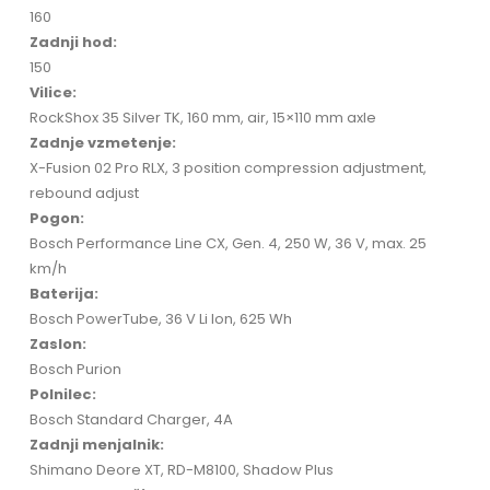
160
Zadnji hod:
150
Vilice:
RockShox 35 Silver TK, 160 mm, air, 15×110 mm axle
Zadnje vzmetenje:
X-Fusion 02 Pro RLX, 3 position compression adjustment,
rebound adjust
Pogon:
Bosch Performance Line CX, Gen. 4, 250 W, 36 V, max. 25
km/h
Baterija:
Bosch PowerTube, 36 V Li Ion, 625 Wh
Zaslon:
Bosch Purion
Polnilec:
Bosch Standard Charger, 4A
Zadnji menjalnik:
Shimano Deore XT, RD-M8100, Shadow Plus