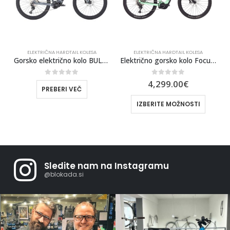
ELEKTRIČNA HARDTAIL KOLESA
ELEKTRIČNA HARDTAIL KOLESA
Gorsko električno kolo BULLS Aminga EVA 2 27,5 Wave
Električno gorsko kolo Focus Jarifa2 6.8 800Wh
0
out of 5
0
out of 5
4,299.00
€
PREBERI VEČ
IZBERITE MOŽNOSTI
Sledite nam na Instagramu
@blokada.si