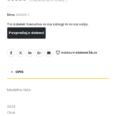
( Zaenkrat še ni mnenj. )
0
out of 5
Šifra:
291028-1
Ta izdelek trenutno ni na zalogi in ni na voljo.
DODAJ V SEZNAM ŽELJA
OPIS
Modelno leto
2024
Okvir