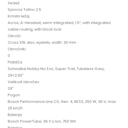
Sedež
Syncros Tofino 2.5
Krmilni ležaj
Acros, A-Headset, semi-integrated, 1.5”, with integrated
cable routing, with block lock
Obroči
Cross X18, disc, eyelets, width: 30 mm
Obročniki
0
Platišča
Schwalbe Nobby Nic Evo, Super Trail, Tubeless-Easy,
29×2.60″
Velikost obročev
29″
Pogon
Bosch Performance Line CX, Gen. 4, BES3, 250 W, 36 V, max.
25 km/h
Baterija
Bosch PowerTube, 36 V Li Ion, 750 Wh
Polnilec