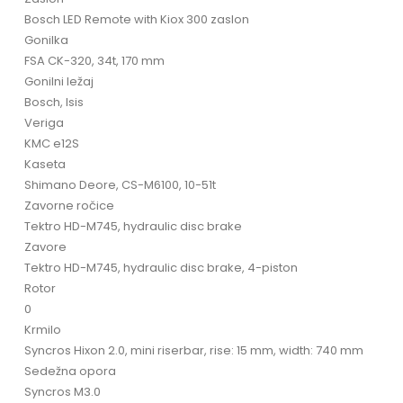
Bosch LED Remote with Kiox 300 zaslon
Gonilka
FSA CK-320, 34t, 170 mm
Gonilni ležaj
Bosch, Isis
Veriga
KMC e12S
Kaseta
Shimano Deore, CS-M6100, 10-51t
Zavorne ročice
Tektro HD-M745, hydraulic disc brake
Zavore
Tektro HD-M745, hydraulic disc brake, 4-piston
Rotor
0
Krmilo
Syncros Hixon 2.0, mini riserbar, rise: 15 mm, width: 740 mm
Sedežna opora
Syncros M3.0