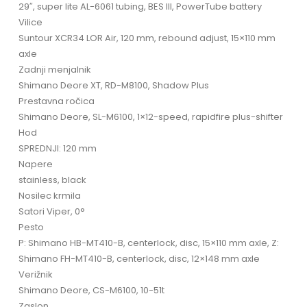
29″, super lite AL-6061 tubing, BES III, PowerTube battery
Vilice
Suntour XCR34 LOR Air, 120 mm, rebound adjust, 15×110 mm
axle
Zadnji menjalnik
Shimano Deore XT, RD-M8100, Shadow Plus
Prestavna ročica
Shimano Deore, SL-M6100, 1×12-speed, rapidfire plus-shifter
Hod
SPREDNJI: 120 mm
Napere
stainless, black
Nosilec krmila
Satori Viper, 0°
Pesto
P: Shimano HB-MT410-B, centerlock, disc, 15×110 mm axle, Z:
Shimano FH-MT410-B, centerlock, disc, 12×148 mm axle
Verižnik
Shimano Deore, CS-M6100, 10-51t
Zaslon