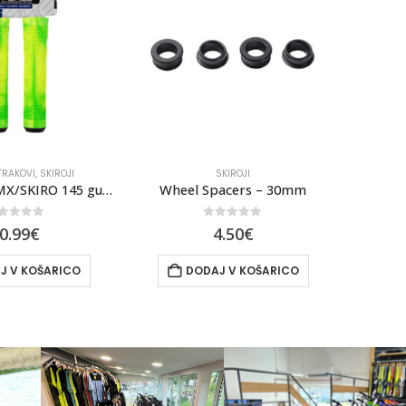
TRAKOVI
,
SKIROJI
SKIROJI
Force grip BMX/SKIRO 145 guma s čepi
Wheel Spacers – 30mm
out of 5
0
out of 5
0.99
€
4.50
€
J V KOŠARICO
DODAJ V KOŠARICO