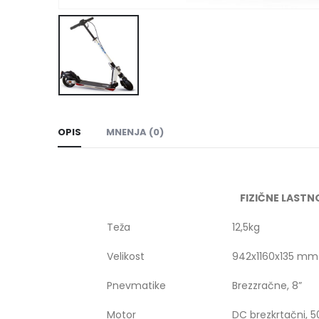
OPIS
MNENJA (0)
FIZIČNE LASTN
Teža
12,5kg
Velikost
942x1160x135 mm
Pnevmatike
Brezzračne, 8”
Motor
DC brezkrtačni, 