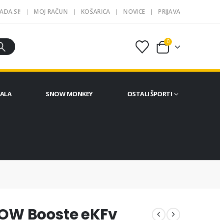
ADA.SI!
MOJ RAČUN
KOŠARICA
NOVICE
PRIJAVA
0
ČALA
SNOW MONKEY
OSTALI ŠPORTI
TWOW Booste eKFv