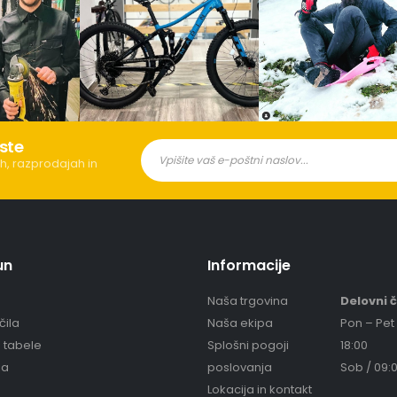
ste
h, razprodajah in
un
Informacije
Naša trgovina
Delovni 
čila
Naša ekipa
Pon – Pet 
e tabele
Splošni pogoji
18:00
ja
poslovanja
Sob / 09:0
Lokacija in kontakt