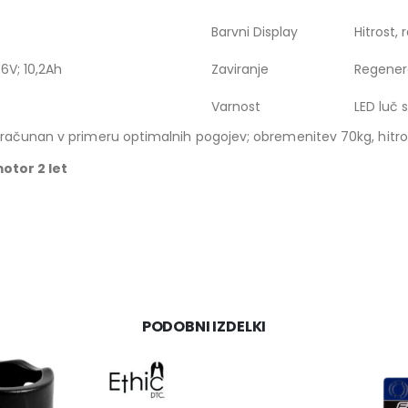
Barvni Display
Hitrost, 
6V; 10,2Ah
Zaviranje
Regenera
Varnost
LED luč 
zračunan v primeru optimalnih pogojev; obremenitev 70kg, hitr
motor 2 let
PODOBNI IZDELKI