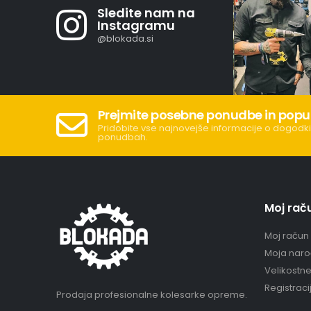
Sledite nam na
Instagramu
@blokada.si
Prejmite posebne ponudbe in popu
Pridobite vse najnovejše informacije o dogodki
ponudbah.
Moj rač
Moj račun
Moja naro
Velikostn
Registraci
Prodaja profesionalne kolesarke opreme.