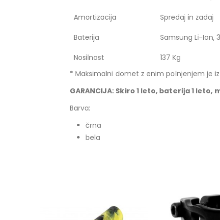
Amortizacija
Spredaj in zadaj
Baterija
Samsung Li-Ion, 3
Nosilnost
137 Kg
* Maksimalni domet z enim polnjenjem je i
GARANCIJA: Skiro 1 leto, baterija 1 leto, 
Barva:
črna
bela