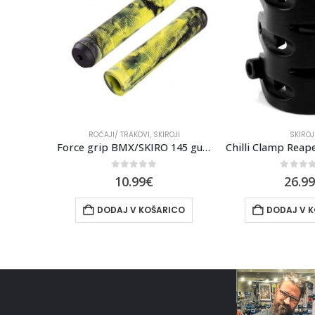
ROČAJI/ TRAKOVI
,
SKIROJI
SKIROJ
Force grip BMX/SKIRO 145 guma s čepi
0
out of 5
0
out 
10.99
€
26.99
DODAJ V KOŠARICO
DODAJ V 