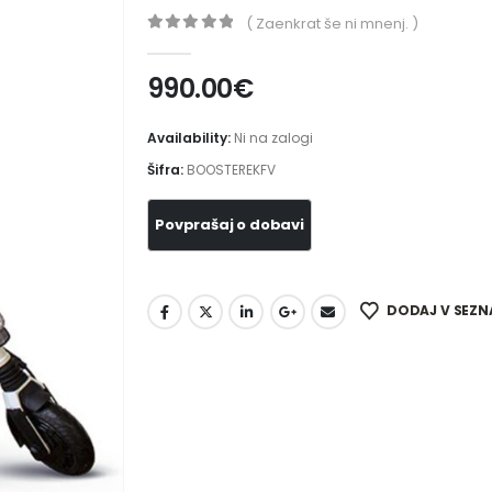
( Zaenkrat še ni mnenj. )
0
out of 5
990.00
€
Availability:
Ni na zalogi
Šifra:
BOOSTEREKFV
DODAJ V SEZN