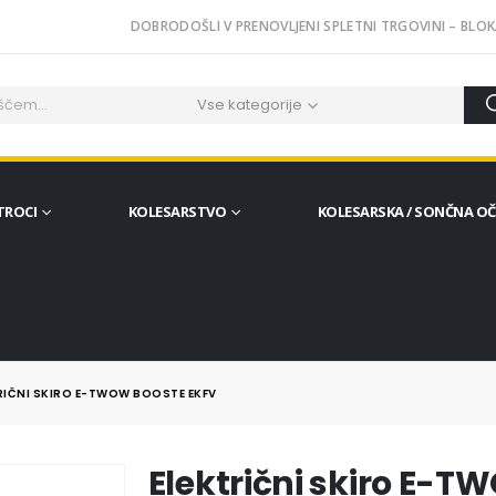
DOBRODOŠLI V PRENOVLJENI SPLETNI TRGOVINI – BLOK
Vse kategorije
TROCI
KOLESARSTVO
KOLESARSKA / SONČNA O
RIČNI SKIRO E-TWOW BOOSTE EKFV
Električni skiro E-