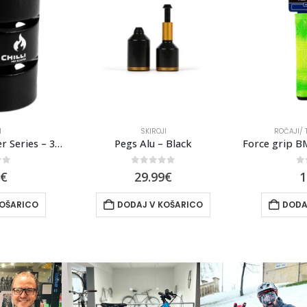
I
SKIROJI
ROČAJI/ 
Chilli Clamp Reaper Series – 3-Bolt Spider HIC – Black
Pegs Alu – Black
of 5
0
out of 5
0
€
29.99
€
1
KOŠARICO
DODAJ V KOŠARICO
DODA