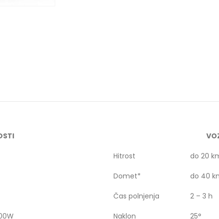
OSTI
VO
Hitrost
do 20 k
Domet*
do 40 k
Čas polnjenja
2 – 3 h
500W
Naklon
25°