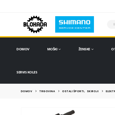
DOMOV
MOŠKI
ŽENSKE
O
SERVIS KOLES
DOMOV
TRGOVINA
OSTALI ŠPORTI
,
SKIROJI
ELEKT