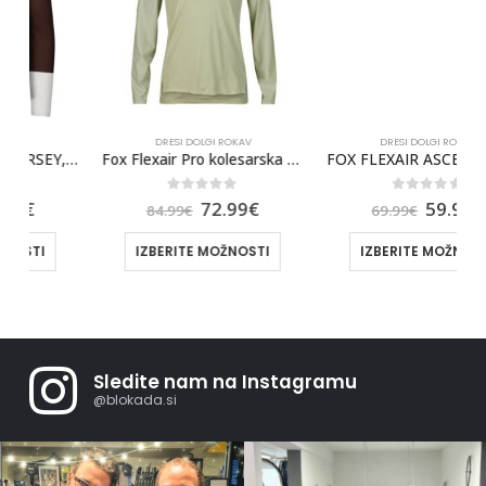
DRESI DOLGI ROKAV
DRESI DOLGI ROKAV
S JERSEY, RJAVA/BELA
Fox Flexair Pro kolesarska majica z dolgimi rokavi
FOX FLEXAIR ASCENT SS JERSEY [BLK]
0
out of 5
0
out of 5
72.99
€
59.99
€
84.99
€
69.99
€
IZBERITE MOŽNOSTI
IZBERITE MOŽNOSTI
Sledite nam na Instagramu
@blokada.si