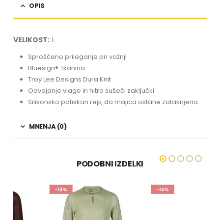
OPIS
VELIKOST:
L
Sproščeno prileganje pri vožnji
Bluesign® tkanina
Troy Lee Designs Dura Knit
Odvajanje vlage in hitro sušeči zaključki
Silikonsko potiskan rep, da majica ostane zataknjena
MNENJA (0)
PODOBNI IZDELKI
-14%
-14%