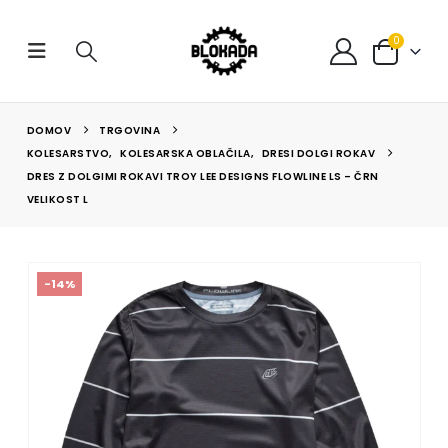
0
DOMOV
TRGOVINA
KOLESARSTVO
,
KOLESARSKA OBLAČILA
,
DRESI DOLGI ROKAV
DRES Z DOLGIMI ROKAVI TROY LEE DESIGNS FLOWLINE LS – ČRN
VELIKOST L
-14%