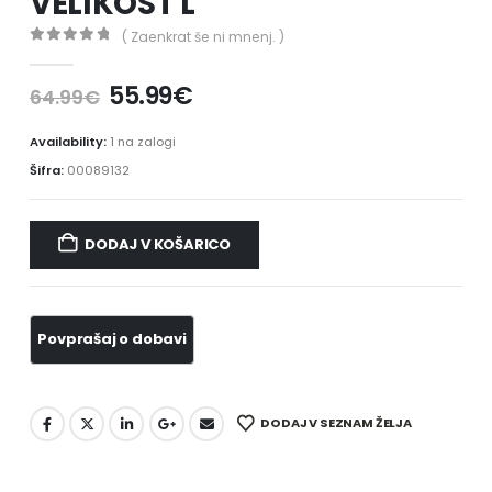
VELIKOST L
( Zaenkrat še ni mnenj. )
0
out of 5
55.99
€
64.99
€
Availability:
1 na zalogi
Šifra:
00089132
DODAJ V KOŠARICO
DODAJ V SEZNAM ŽELJA