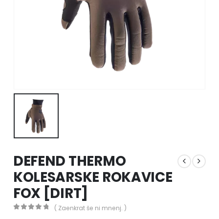
DEFEND THERMO
KOLESARSKE ROKAVICE
FOX [DIRT]
( Zaenkrat še ni mnenj. )
0
out of 5