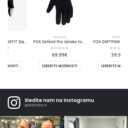
ROKAVICE
ROKAVICE
100% RIDEFIT Slasher
FOX Defend Pro zimske tople rokavice
FOX DIRTPAW GLOVE [BLU]
0
out of 5
0
out of 5
69.99
€
39.99
€
IZBERITE MOŽNOSTI
IZBERITE MOŽNOSTI
Sledite nam na Instagramu
@blokada.si