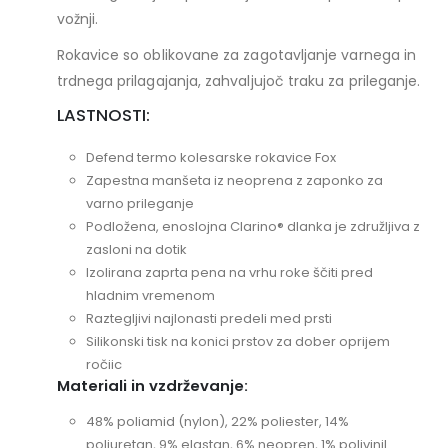
vožnji.
Rokavice so oblikovane za zagotavljanje varnega in
trdnega prilagajanja, zahvaljujoč traku za prileganje.
LASTNOSTI:
Defend termo kolesarske rokavice Fox
Zapestna manšeta iz neoprena z zaponko za
varno prileganje
Podložena, enoslojna Clarino® dlanka je združljiva z
zasloni na dotik
Izolirana zaprta pena na vrhu roke ščiti pred
hladnim vremenom
Raztegljivi najlonasti predeli med prsti
Silikonski tisk na konici prstov za dober oprijem
ročiic
Materiali in vzdrževanje:
48% poliamid (nylon), 22% poliester, 14%
poliuretan, 9% elastan, 6% neopren, 1% polivinil