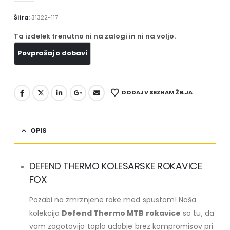
Šifra:
31322-117
Ta izdelek trenutno ni na zalogi in ni na voljo.
DODAJ V SEZNAM ŽELJA
OPIS
DEFEND THERMO KOLESARSKE ROKAVICE
FOX
Pozabi na zmrznjene roke med spustom! Naša
kolekcija
Defend Thermo MTB rokavice
so tu, da
vam zagotovijo toplo udobje brez kompromisov pri