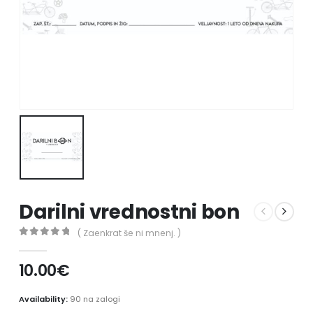
Darilni vrednostni bon
( Zaenkrat še ni mnenj. )
0
out of 5
10.00
€
Availability:
90 na zalogi