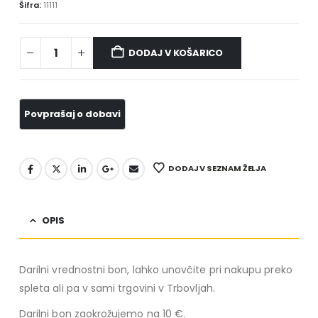
Šifra:
11111
DODAJ V KOŠARICO
DODAJ V SEZNAM ŽELJA
OPIS
Darilni vrednostni bon, lahko unovčite pri nakupu preko
spleta ali pa v sami trgovini v Trbovljah.
Darilni bon zaokrožujemo na 10 €.