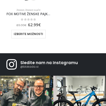
ŽENSKE
,
ŽENSKE HLAČE
FOX MOTIVE ŽENSKE PAJKICE
0
out of 5
62.99
€
89.99
€
IZBERITE MOŽNOSTI
Sledite nam na Instagramu
@blokada.si