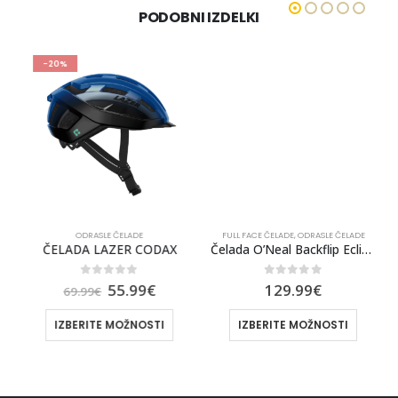
PODOBNI IZDELKI
-20%
ODRASLE ČELADE
FULL FACE ČELADE
,
ODRASLE ČELADE
X [BLK/YLW]
ČELADA LAZER CODAX
Čelada O’Neal Backflip Eclipse Solid
0
out of 5
0
out of 5
55.99
€
129.99
€
69.99
€
IZBERITE MOŽNOSTI
IZBERITE MOŽNOSTI