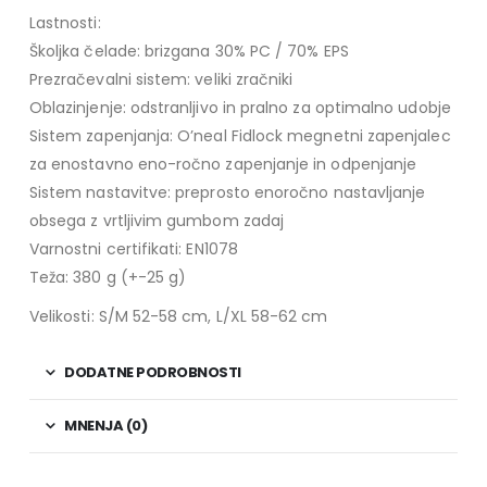
Lastnosti:
Školjka čelade: brizgana 30% PC / 70% EPS
Prezračevalni sistem: veliki zračniki
Oblazinjenje: odstranljivo in pralno za optimalno udobje
Sistem zapenjanja: O’neal Fidlock megnetni zapenjalec
za enostavno eno-ročno zapenjanje in odpenjanje
Sistem nastavitve: preprosto enoročno nastavljanje
obsega z vrtljivim gumbom zadaj
Varnostni certifikati: EN1078
Teža: 380 g (+-25 g)
Velikosti: S/M 52-58 cm, L/XL 58-62 cm
DODATNE PODROBNOSTI
MNENJA (0)