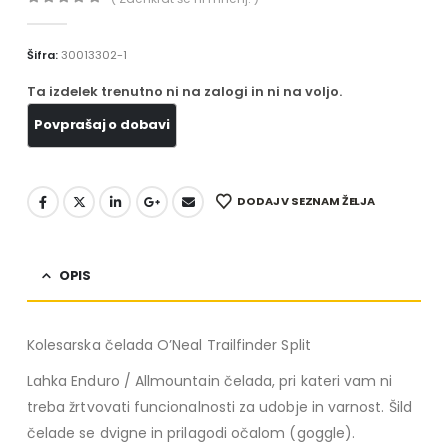
0
out of 5
Šifra:
30013302-1
Ta izdelek trenutno ni na zalogi in ni na voljo.
DODAJ V SEZNAM ŽELJA
OPIS
Kolesarska čelada O’Neal Trailfinder Split
Lahka Enduro / Allmountain čelada, pri kateri vam ni
treba žrtvovati funcionalnosti za udobje in varnost. Šild
čelade se dvigne in prilagodi očalom (goggle).