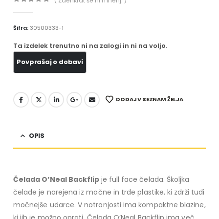
( Zaenkrat še ni mnenj. )
0
out of 5
Šifra:
30500333-1
Ta izdelek trenutno ni na zalogi in ni na voljo.
DODAJ V SEZNAM ŽELJA
OPIS
Čelada O’Neal Backflip
je full face čelada. Školjka
čelade je narejena iz močne in trde plastike, ki zdrži tudi
močnejše udarce. V notranjosti ima kompaktne blazine,
ki jih je možno oprati. Čelada O’Neal Backflip ima več