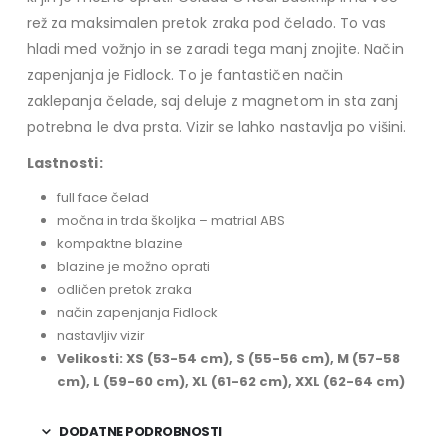
rež za maksimalen pretok zraka pod čelado. To vas
hladi med vožnjo in se zaradi tega manj znojite. Način
zapenjanja je Fidlock. To je fantastičen način
zaklepanja čelade, saj deluje z magnetom in sta zanj
potrebna le dva prsta. Vizir se lahko nastavlja po višini.
Lastnosti:
full face čelad
močna in trda školjka – matrial ABS
kompaktne blazine
blazine je možno oprati
odličen pretok zraka
način zapenjanja Fidlock
nastavljiv vizir
Velikosti: XS (53-54 cm), S (55-56 cm), M (57-58
cm), L (59-60 cm), XL (61-62 cm), XXL (62-64 cm)
DODATNE PODROBNOSTI