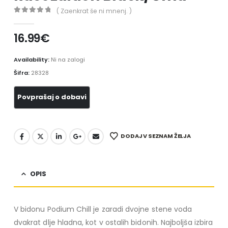
( Zaenkrat še ni mnenj. )
0
out of 5
16.99
€
Availability:
Ni na zalogi
Šifra:
28328
DODAJ V SEZNAM ŽELJA
OPIS
V bidonu Podium Chill je zaradi dvojne stene voda
dvakrat dlje hladna, kot v ostalih bidonih. Najboljša izbira