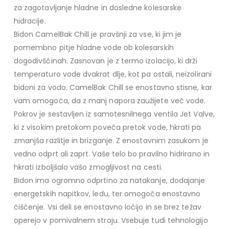
za zagotavljanje hladne in dosledne kolesarske
hidracije.
Bidon CamelBak Chill je pravšnji za vse, ki jim je
pomembno pitje hladne vode ob kolesarskih
dogodivščinah. Zasnovan je z termo izolacijo, ki drži
temperaturo vode dvakrat dlje, kot pa ostali, neizolirani
bidoni za vodo. CamelBak Chill se enostavno stisne, kar
vam omogoča, da z manj napora zaužijete več vode.
Pokrov je sestavljen iz samotesnilnega ventila Jet Valve,
ki z visokim pretokom poveča pretok vode, hkrati pa
zmanjša razlitje in brizganje. Z enostavnim zasukom je
vedno odprt ali zaprt. Vaše telo bo pravilno hidrirano in
hkrati izboljšalo vašo zmogljivost na cesti.
Bidon ima ogromno odprtino za natakanje, dodajanje
energetskih napitkov, ledu, ter omogoča enostavno
čiščenje. Vsi deli se enostavno ločijo in se brez težav
operejo v pomivalnem stroju. Vsebuje tudi tehnologijo