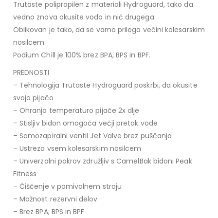
Trutaste polipropilen z materiali Hydroguard, tako da
vedno znova okusite vodo in nič drugega.
Oblikovan je tako, da se varno prilega večini kolesarskim
nosilcem.
Podium Chill je 100% brez BPA, BPS in BPF.
PREDNOSTI
– Tehnologija Trutaste Hydroguard poskrbi, da okusite
svojo pijačo
– Ohranja temperaturo pijače 2x dlje
– Stisljiv bidon omogoča večji pretok vode
– Samozapiralni ventil Jet Valve brez puščanja
– Ustreza vsem kolesarskim nosilcem
– Univerzalni pokrov združljiv s CamelBak bidoni Peak
Fitness
– Čiščenje v pomivalnem stroju
– Možnost rezervni delov
– Brez BPA, BPS in BPF