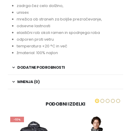
zadrga čez celo dolžino,
unisex
mrežica ob straneh za boljše prezračevanje,
odsevne lastnosti
elastični rob okoli ramen in spodnjega roba
odporen proti vetru
temperatura +20 °C in več
žmaterial: 100% najlon
DODATNE PODROBNOSTI
MNENJA (0)
PODOBNI IZDELKI
-13%