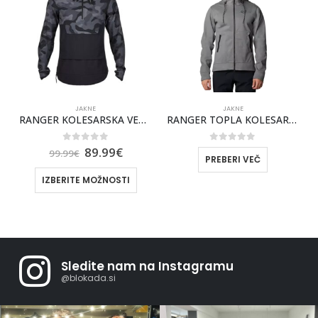
JAKNE
JAKNE
RANGER TOPLA KOLESARSKA JAKNA FOX [PTR]
FOX RANGER TOPLA KOLESARSKA JAKNA [BLK]
0
out of 5
0
out of 5
140.00
€
160.00
€
PREBERI VEČ
IZBERITE MOŽNOSTI
Sledite nam na Instagramu
@blokada.si