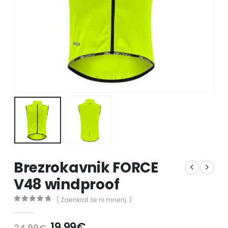
Brezrokavnik FORCE
V48 windproof
( Zaenkrat še ni mnenj. )
0
out of 5
19.99
€
24.99
€