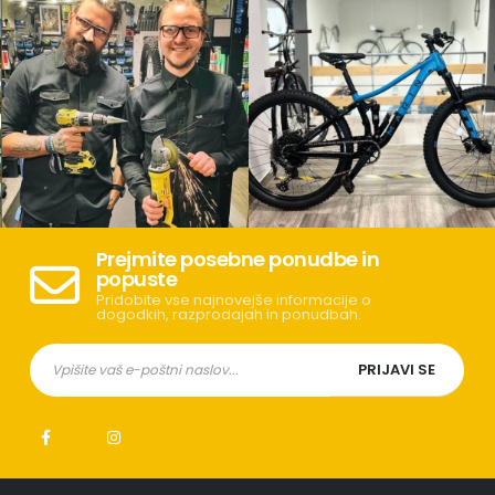
Prejmite posebne ponudbe in
popuste
Pridobite vse najnovejše informacije o
dogodkih, razprodajah in ponudbah.