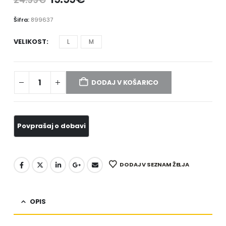
Šifra:
899637
VELIKOST
L
M
DODAJ V KOŠARICO
DODAJ V SEZNAM ŽELJA
OPIS