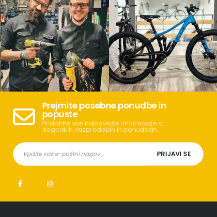
Prejmite posebne ponudbe in
popuste
Pridobite vse najnovejše informacije o
dogodkih, razprodajah in ponudbah.