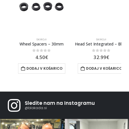
SKIROJI
SKIROJI
lack
Wheel Spacers – 30mm
Head Set Integrated – Black
0
out of 5
0
out of 5
4.50
€
32.99
€
DODAJ V KOŠARICO
DODAJ V KOŠARICO
Sledite nam na Instagramu
@blokada.si