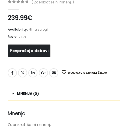
( Zaenkrat še ni mnenj. )
0
out of 5
239.99
€
Availability:
Ni na zalogi
Šifra:
12150
DODAJ V SEZNAM ŽELJA
MNENJA (0)
Mnenja
Zaenkrat še ni mnenj.