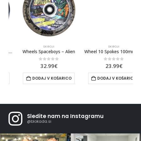
SKIROJI
SKIROJI
w core Pu26
Wheels Spaceboys – Alien
Wheel 10 Spokes 100mm – Black/Turquoise
0
out of 5
0
out of 5
32.99
€
23.99
€
DODAJ V KOŠARICO
DODAJ V KOŠARICO
Sledite nam na Instagramu
@blokada.si