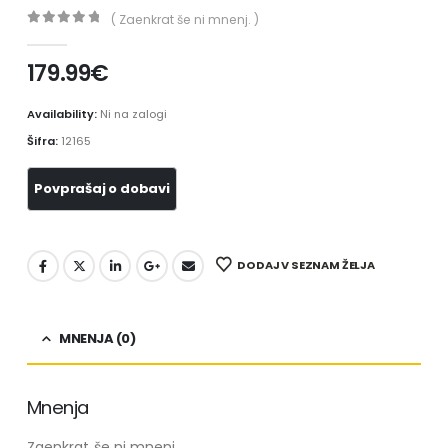
( Zaenkrat še ni mnenj. )
0
out of 5
179.99
€
Availability:
Ni na zalogi
Šifra:
12165
DODAJ V SEZNAM ŽELJA
MNENJA (0)
Mnenja
Zaenkrat še ni mnenj.