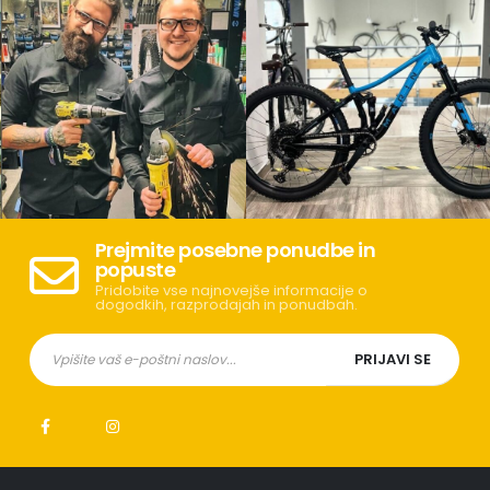
Prejmite posebne ponudbe in
popuste
Pridobite vse najnovejše informacije o
dogodkih, razprodajah in ponudbah.