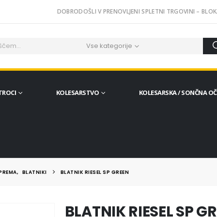
DOBRODOŠLI V PRENOVLJENI SPLETNI TRGOVINI – BLOK
Vse kategorije
TROCI
KOLESARSTVO
KOLESARSKA / SONČNA O
OPREMA
,
BLATNIKI
BLATNIK RIESEL SP GREEN
BLATNIK RIESEL SP G