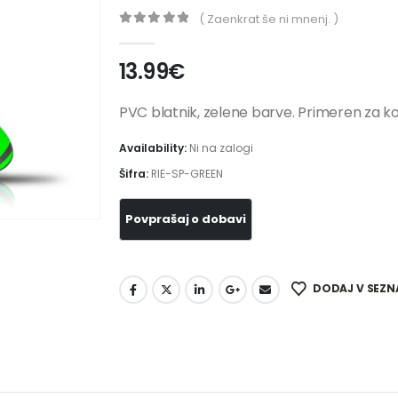
( Zaenkrat še ni mnenj. )
0
out of 5
13.99
€
PVC blatnik, zelene barve. Primeren za ko
Availability:
Ni na zalogi
Šifra:
RIE-SP-GREEN
DODAJ V SEZN