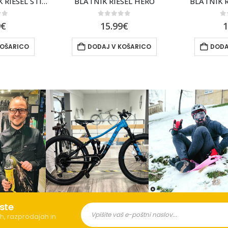
SEL HERO
BLATNIK RIESEL SP BLACK
Topeak Blat
of 5
0
out of 5
0
9
€
15.99
€
KOŠARICO
DODAJ V KOŠARICO
DODA
ste
h, razprodajah in