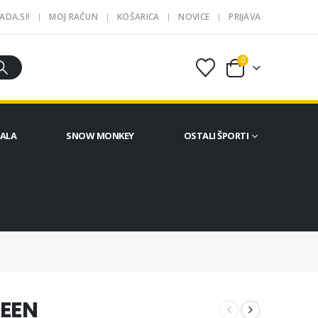
ADA.SI!
MOJ RAČUN
KOŠARICA
NOVICE
PRIJAVA
0
ČALA
SNOW MONKEY
OSTALI ŠPORTI
REEN