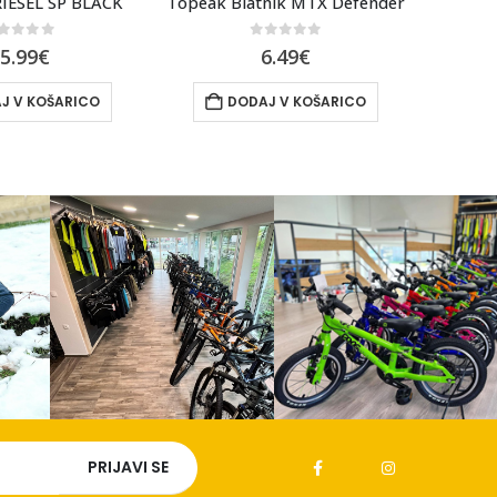
nik MTX Defender
BLATNIK RIESEL ZELENA
out of 5
0
out of 5
6.49
€
15.99
€
J V KOŠARICO
DODAJ V KOŠARICO