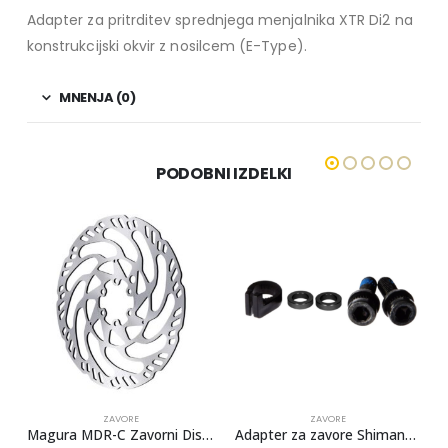
Adapter za pritrditev sprednjega menjalnika XTR Di2 na
konstrukcijski okvir z nosilcem (E-Type).
MNENJA (0)
PODOBNI IZDELKI
ZAVORE
ZAVORE
avorni Disk 6 vijakov
Adapter za zavore Shimano PM-PM 200 mm -> 203 mm (SM-MA-F203P/PL2)
Rotor SHIMANO RT-EM810 180mm – Magnet