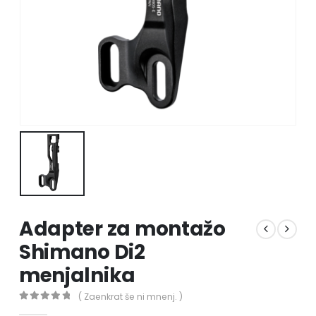
Adapter za montažo
Shimano Di2
menjalnika
( Zaenkrat še ni mnenj. )
0
out of 5