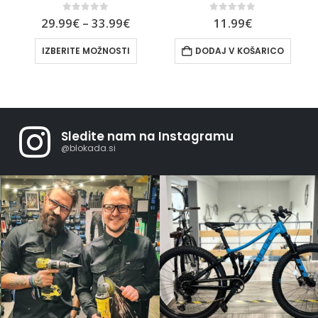
0
out of 5
0
out of 5
11.99
€
59.99
€
DODAJ V KOŠARICO
DODAJ V KOŠARICO
Sledite nam na Instagramu
@blokada.si