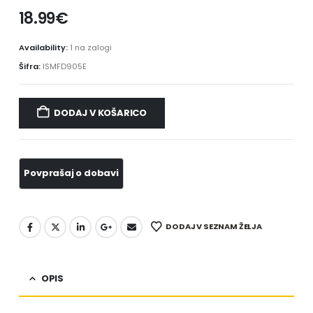
18.99
€
Availability:
1 na zalogi
Šifra:
ISMFD905E
DODAJ V KOŠARICO
DODAJ V SEZNAM ŽELJA
OPIS