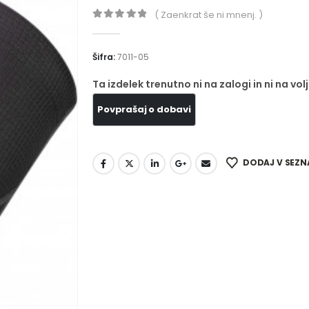
( Zaenkrat še ni mnenj. )
0
out of 5
Šifra:
7011-05
Ta izdelek trenutno ni na zalogi in ni na volj
DODAJ V SEZN