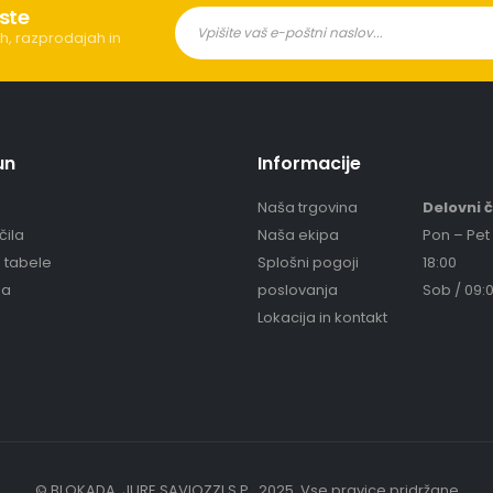
ste
h, razprodajah in
un
Informacije
Naša trgovina
Delovni 
čila
Naša ekipa
Pon – Pet 
e tabele
Splošni pogoji
18:00
ja
poslovanja
Sob / 09:0
Lokacija in kontakt
© BLOKADA, JURE SAVIOZZI S.P.. 2025. Vse pravice pridržane