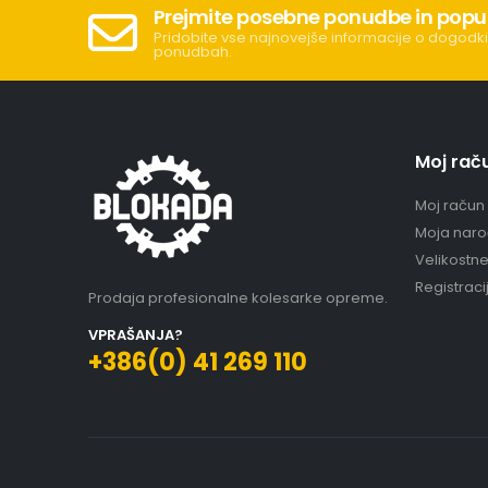
Prejmite posebne ponudbe in popu
Pridobite vse najnovejše informacije o dogodki
ponudbah.
Moj rač
Moj račun
Moja naro
Velikostn
Registraci
Prodaja profesionalne kolesarke opreme.
VPRAŠANJA?
+386(0) 41 269 110