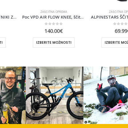
PREMA
ZAŠČITNA OPREMA
ZAŠČ
Poc VPD AIR FLOW KNEE, ščitniki za kolena
ALPINESTARS ŠČITNIK PARAGON PLUS KNEE [BLK]
of 5
0
out of 5
0
0
€
69.99
€
1
OŽNOSTI
IZBERITE MOŽNOSTI
IZBERI