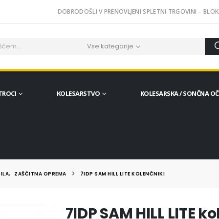
DOBRODOŠLI V PRENOVLJENI SPLETNI TRGOVINI – BLOK
Vse kategorije
TROCI
KOLESARSTVO
KOLESARSKA / SONČNA O
ILA
,
ZAŠČITNA OPREMA
7IDP SAM HILL LITE KOLENČNIKI
7IDP SAM HILL LITE ko