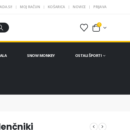
ADA.SI!
MOJ RAČUN
KOŠARICA
NOVICE
PRIJAVA
0
ČALA
SNOW MONKEY
OSTALI ŠPORTI
lenčniki