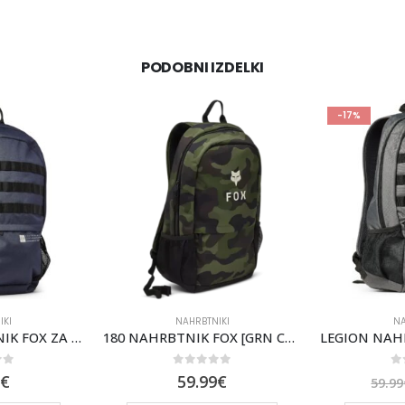
PODOBNI IZDELKI
-17%
IKI
NAHRBTNIKI
NA
LEGION NAHRBTNIK FOX ZA ŠOLO IN PROSTI ČAS [DP CBLT]
180 NAHRBTNIK FOX [GRN CAM]
of 5
0
out of 5
0
€
59.99
€
59.99