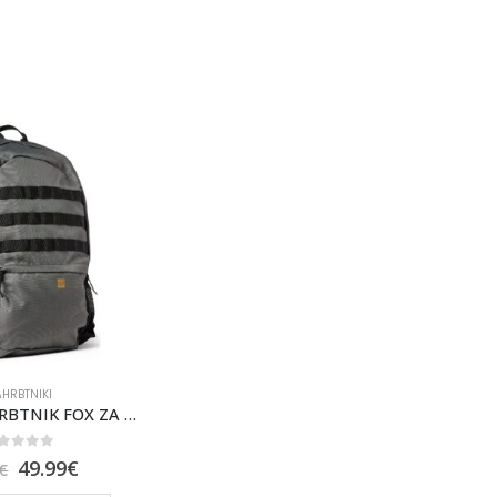
HRBTNIKI
LEGION NAHRBTNIK FOX ZA ŠOLO IN PROSTI ČAS [DRK SHDW]
out of 5
49.99
€
€