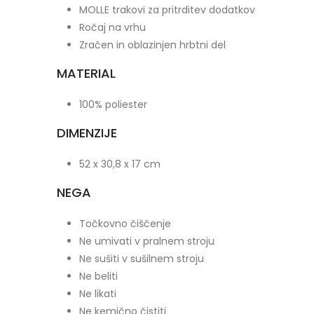
MOLLE trakovi za pritrditev dodatkov
Ročaj na vrhu
Zračen in oblazinjen hrbtni del
MATERIAL
100% poliester
DIMENZIJE
52 x 30,8 x 17 cm
NEGA
Točkovno čiščenje
Ne umivati v pralnem stroju
Ne sušiti v sušilnem stroju
Ne beliti
Ne likati
Ne kemično čistiti