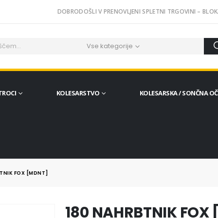
DOBRODOŠLI V PRENOVLJENI SPLETNI TRGOVINI – BLOK
Vse kategorije
TROCI
KOLESARSTVO
KOLESARSKA / SONČNA O
TNIK FOX [MDNT]
180 NAHRBTNIK FOX