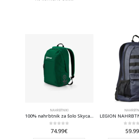
NAHRBTNIKI
NAHRBTN
100% nahrbtnik za šolo Skycap Backpack Forest
0
out of 5
0
out 
74.99
€
59.99