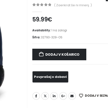
( Zaenkrat še ni mnenj. )
0
out of 5
59.99
€
Availability:
1 na zalogi
Šifra:
32793-329-OS
DODAJ V KOŠARICO
DODAJ V SEZN