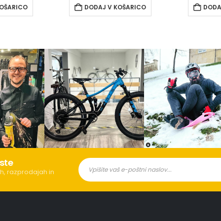
KOŠARICO
DODAJ V KOŠARICO
DODA
ste
h, razprodajah in