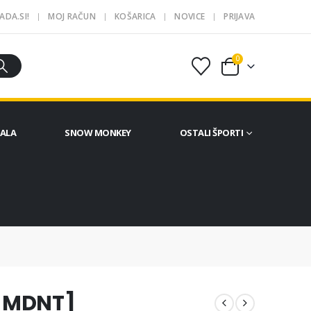
ADA.SI!
MOJ RAČUN
KOŠARICA
NOVICE
PRIJAVA
0
ČALA
SNOW MONKEY
OSTALI ŠPORTI
 [MDNT]